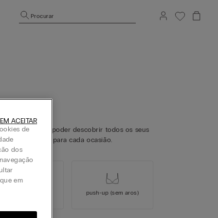
Procurar
EM ACEITAR
ookies de
 único guia para poder descobrir todos os seus
idade
riada e o modelo para cada ocasião.
ção dos
a navegação
ultar
lique em
sh-up e super push-
push-up
(sem aros)
up (com aros)