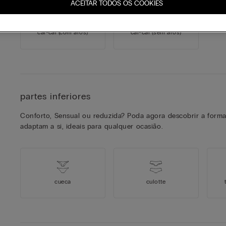
ACEITAR TODOS OS COOKIES
cai-cai
(com aros)
cai-cai
(sem aros)
partes inferiores
Conforto, Sensual ou reduzida? Poda agora descobrir a forma
adaptam a si, ideais para qualquer ocasião.
cueca
culotte