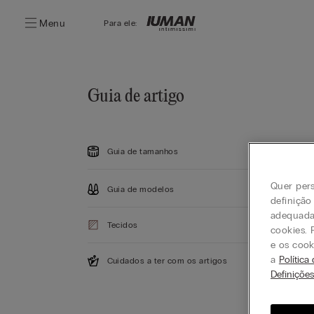
Menu
Para ele:
Guia de artigo
Guia de tamanhos
Quer pers
Guia de modelos
definição
adequada 
Tecidos
cookies. 
e os cook
a
Política
Cuidados a ter com os artigos
Definiçõe