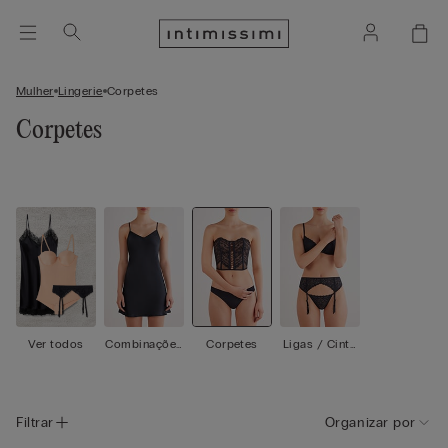
Mulher
Lingerie
Corpetes
Corpetes
Ver todos
Combinações
Corpetes
Ligas / Cinto
/ Babydolls
s de Ligas
Filtrar
Organizar por