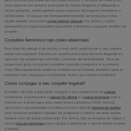
must-have no seu armário: para além do tecido elegante, é adequado a
várias estações, sendo perfeito para conjuntos de lingerie românticos e
sofisticados. O tule por ser transparente também se torna uma ótima
opção quando se procura
roupa interior sensual
. Por último, o cetim
acrescenta um toque bastante requintado e feminino a qualquer modelo de
corpete.
Corpetes femininos nas cores essenciais
Para além do design e do tecido, o tom certo pode tornar o seu corpete
ainda mais especial. Escolha um corpete preto para um look elegante ou
opte por um corpete em vermelho, sinónimo de sensualidade. Para um
toque mais girly, os nossos corpetes rosa vão conquistá-la à primeira
vista. Não esquecendo ainda os modelos na cor branca, perfeitos para as
mulheres mais clássicas e românticas. Qual o seu modelo preferido?
Como conjugar o seu corpete lingerie?
O melhor de tudo é que pode conjugar o seu corpete com as
cuecas
Intimissimi. Escolha entre a
cuecas fio dental
e a
cueca brasileira
com a
mesma cor e estilo para uma roupa íntima completa e 100% sensual.
Aproveite a oportunidade e conheça a nossa linha de
lingerie de mulher
,
com inúmeros modelos capazes de evidenciar o melhor de cada mulher,
sempre com um toque sofisticado. Por último, não se esqueça de seguir o
nosso
guia de tamanhos
para a ajudar a selecionar o seu de forma simples
e rápida.