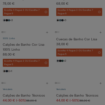
78,00 €
68,00 €
Escolha 4 Pague 3 OU Escolha 7
Escolha 4 Pague 3 OU Escolha 7
Pague 5
Pague 5
+3
+3
100% Linho
Cuecas de Banho Cor Lisa
38,00 €
Calções de Banho Cor Lisa
100% Linho
Escolha 4 Pague 3 OU Escolha 7
88,00 €
Pague 5
+2
Escolha 4 Pague 3 OU Escolha 7
Pague 5
+1
Versáteis
Versáteis
Calções de Banho Técnicos
Calções de Banho Técnicos
44,00 €
(-50%)
44,00 €
(-50%)
88,00 €
88,00 €