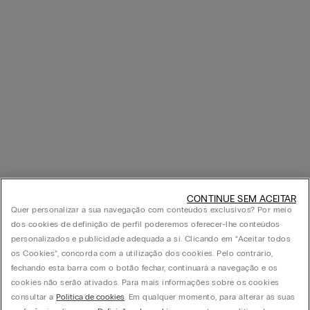
CONTINUE SEM ACEITAR
Quer personalizar a sua navegação com conteúdos exclusivos? Por meio
dos cookies de definição de perfil poderemos oferecer-lhe conteúdos
personalizados e publicidade adequada a si. Clicando em “Aceitar todos
os Cookies”, concorda com a utilização dos cookies. Pelo contrário,
fechando esta barra com o botão fechar, continuará a navegação e os
cookies não serão ativados. Para mais informações sobre os cookies
consultar a
Política de cookies
. Em qualquer momento, para alterar as suas