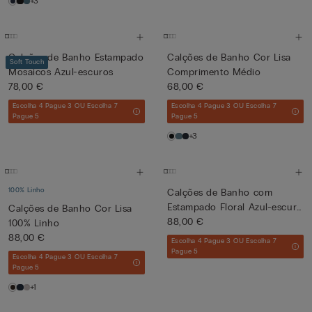
+3
Calções de Banho Estampado
Calções de Banho Cor Lisa
Soft Touch
Mosaicos Azul-escuros
Comprimento Médio
78,00 €
68,00 €
Escolha 4 Pague 3 OU Escolha 7
Escolha 4 Pague 3 OU Escolha 7
Pague 5
Pague 5
+3
100% Linho
Calções de Banho com
Estampado Floral Azul-escuro
Calções de Banho Cor Lisa
...
88,00 €
100% Linho
88,00 €
Escolha 4 Pague 3 OU Escolha 7
Pague 5
Escolha 4 Pague 3 OU Escolha 7
Pague 5
+1