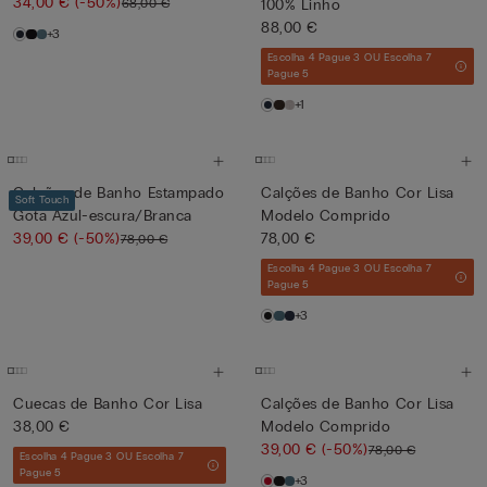
34,00 €
(-50%)
68,00 €
100% Linho
88,00 €
+3
Escolha 4 Pague 3 OU Escolha 7
Pague 5
+1
Calções de Banho Estampado
Calções de Banho Cor Lisa
Soft Touch
Gota Azul-escura/Branca
Modelo Comprido
39,00 €
(-50%)
78,00 €
78,00 €
Escolha 4 Pague 3 OU Escolha 7
Pague 5
+3
Cuecas de Banho Cor Lisa
Calções de Banho Cor Lisa
38,00 €
Modelo Comprido
39,00 €
(-50%)
78,00 €
Escolha 4 Pague 3 OU Escolha 7
Pague 5
+3