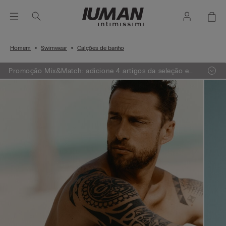
Homem
Swimwear
Calções de banho
Promoção Mix&Match: adicione 4 artigos da seleção e
receba 1 GRÁTIS ou adicione 7 artigos e receba 2
GRÁTIS.