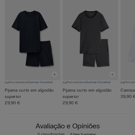
Personalizável
Summer Essential
Personalizável
Summer Essential
Persona
Pijama curto em algodão
Pijama curto em algodão
Camisa
superior
superior
39,90 
29,90 €
29,90 €
Avaliação e Opiniões
5 classificações
5,0
em 5 estrelas