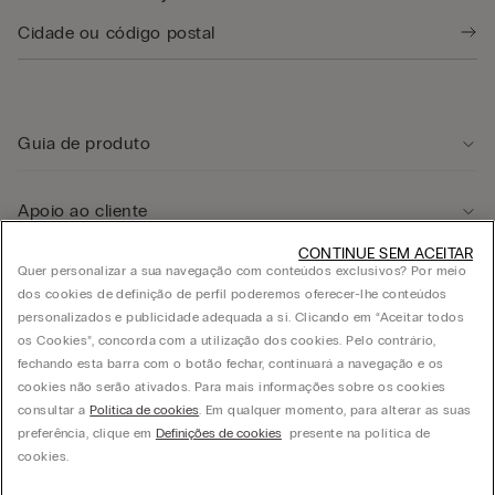
Guia de produto
Apoio ao cliente
CONTINUE SEM ACEITAR
Quer personalizar a sua navegação com conteúdos exclusivos? Por meio
Área legal
dos cookies de definição de perfil poderemos oferecer-lhe conteúdos
personalizados e publicidade adequada a si. Clicando em “Aceitar todos
os Cookies”, concorda com a utilização dos cookies. Pelo contrário,
Empresa
fechando esta barra com o botão fechar, continuará a navegação e os
cookies não serão ativados. Para mais informações sobre os cookies
consultar a
Política de cookies
. Em qualquer momento, para alterar as suas
preferência, clique em
Definições de cookies
presente na política de
© CALZEDONIA PORTUGAL LDA, Av. Infante D. Henrique, Lt. 312 - 1950-421 Lisboa -
cookies.
PORTUGAL - PT503729256 - Capital Social de cinco milhões de euros