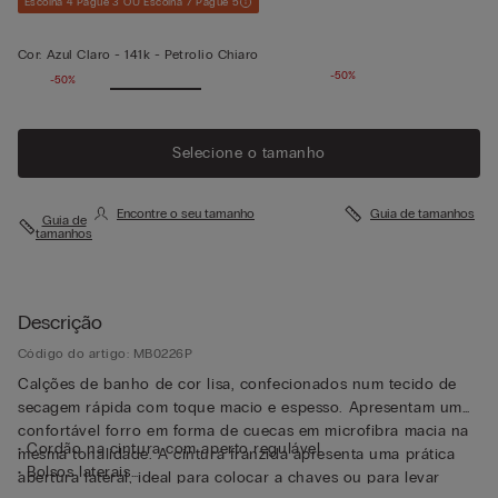
Escolha 4 Pague 3 OU Escolha 7 Pague 5
Cor:
Azul Claro -
141k - Petrolio Chiaro
-50%
-50%
Selecione o tamanho
Encontre o seu tamanho
Guia de tamanhos
Guia de
tamanhos
Descrição
Código do artigo: MB0226P
Calções de banho de cor lisa, confecionados num tecido de
secagem rápida com toque macio e espesso. Apresentam um
confortável forro em forma de cuecas em microfibra macia na
• Cordão na cintura com aperto regulável
mesma tonalidade. A cintura franzida apresenta uma prática
• Bolsos laterais
abertura lateral, ideal para colocar a chaves ou para levar
• Bolso traseiro com fecho magnético