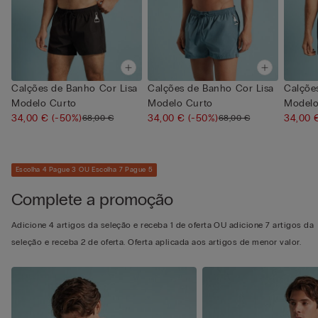
Calções de Banho Cor Lisa
Calções de Banho Cor Lisa
Calçõe
Modelo Curto
Modelo Curto
Modelo
34,00 €
(-50%)
34,00 €
(-50%)
34,00
68,00 €
68,00 €
Escolha 4 Pague 3 OU Escolha 7 Pague 5
Complete a promoção
Adicione 4 artigos da seleção e receba 1 de oferta OU adicione 7 artigos da
seleção e receba 2 de oferta. Oferta aplicada aos artigos de menor valor.