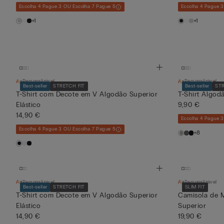
Escolha 4 Pague 3 OU Escolha 7 Pague 5
Escolha 4 Pague 
+1
+1
Personalizável
Personalizável
Best-seller
STRETCH FIT
Best-seller
STR
T-Shirt com Decote em V Algodão Superior
T-Shirt Algod
Elástico
9,90 €
14,90 €
Escolha 4 Pague 
Escolha 4 Pague 3 OU Escolha 7 Pague 5
+8
Personalizável
Personalizável
Best-seller
STRETCH FIT
SLIM FIT
T-Shirt com Decote em V Algodão Superior
Camisola de 
Elástico
Superior
14,90 €
19,90 €