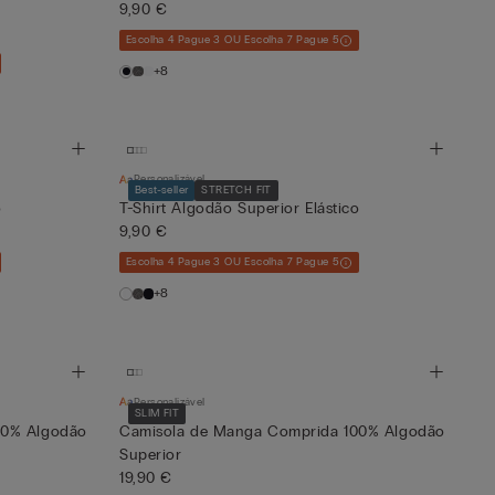
9,90 €
Escolha 4 Pague 3 OU Escolha 7 Pague 5
+8
Personalizável
Best-seller
STRETCH FIT
o
T-Shirt Algodão Superior Elástico
9,90 €
Escolha 4 Pague 3 OU Escolha 7 Pague 5
+8
Personalizável
SLIM FIT
00% Algodão
Camisola de Manga Comprida 100% Algodão
Superior
19,90 €