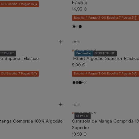
Elástico
3 OU Escolha 7 Pague 5
14,90 €
Escolha 4 Pague 3 OU Escolha 7 Pague 5
Personalizável
ETCH FIT
Best-seller
STRETCH FIT
ão Superior Elástico
T-Shirt Algodão Superior Elástic
9,90 €
3 OU Escolha 7 Pague 5
Escolha 4 Pague 3 OU Escolha 7 Pague 5
+8
Personalizável
SLIM FIT
Manga Comprida 100% Algodão
Camisola de Manga Comprida 1
Superior
19,90 €