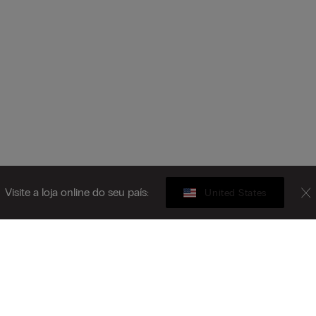
Visite a loja online do seu país:
United States
Gift card