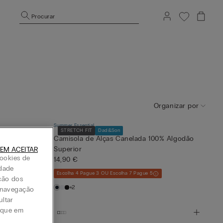
Procurar
Organizar por
Summer Essential
STRETCH FIT
Dad&Son
00% Algodão
Camisola de Alças Canelada 100% Algodão
Superior
EM ACEITAR
ookies de
14,90 €
idade
Escolha 4 Pague 3 OU Escolha 7 Pague 5
ção dos
+2
a navegação
ultar
lique em