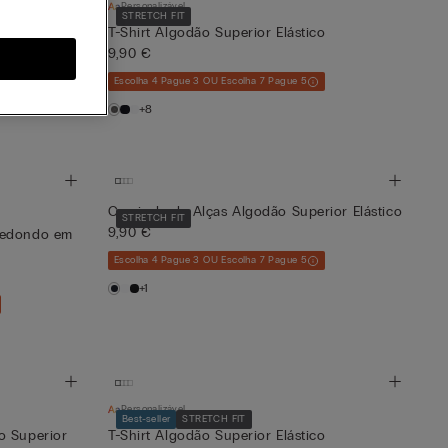
Personalizável
STRETCH FIT
0% Algodão
T-Shirt Algodão Superior Elástico
9,90 €
Escolha 4 Pague 3 OU Escolha 7 Pague 5
+8
Camisola de Alças Algodão Superior Elástico
STRETCH FIT
9,90 €
Redondo em
Escolha 4 Pague 3 OU Escolha 7 Pague 5
+1
Personalizável
Best-seller
STRETCH FIT
o Superior
T-Shirt Algodão Superior Elástico