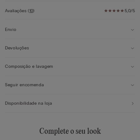
• Efeito volume de um tamanho acima
• A modelo mede 1,75 m de altura e veste o tamanho 34B
Avaliações
(
10
)
5,0/5
Envio
Devoluções
Composição e lavagem
Seguir encomenda
Disponibilidade na loja
Complete o seu look