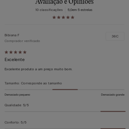
Avaliação e Opiniões
10 classificações
5,0
em 5 estrelas
Bibiana F
36C
Comprador verificado
Atribuiu
Excelente
5
em
Excelente produto a um preço muito bom.
5
Tamanho
:
Corresponde ao tamanho
Demasiado pequeno
Demasiado grande
Qualidade
:
5/5
Conforto
:
5/5