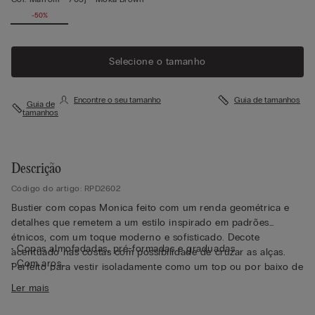
-50%
Selecione o tamanho
Encontre o seu tamanho
Guia de tamanhos
Guia de
tamanhos
Descrição
Código do artigo: RPD2602
Bustier com copas Monica feito com um renda geométrica e
detalhes que remetem a um estilo inspirado em padrões
étnicos, com um toque moderno e sofisticado. Decote
• Copas almofadadas, pré-formadas e graduadas
acentuado nas costas com possibilidade de cruzar as alças.
• Com aros
Perfeito para vestir isoladamente como um top ou por baixo de
• Esticadores laterais
um casaco.
Ler mais
• Contorno do tórax totalmente forrado em tule
• Alças elásticas reguláveis na parte posterior