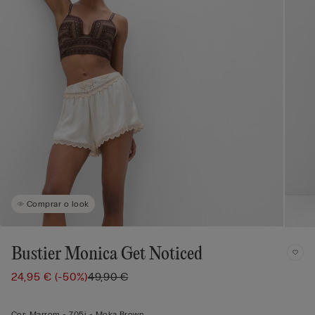
Comprar o look
Bustier Monica Get Noticed
24,95 €
(-50%)
49,90 €
Cor:
Marrom -
705j - Moka Brown