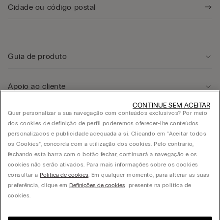
Guia de produto
Apoio ao cliente
CONTINUE SEM ACEITAR
Quer personalizar a sua navegação com conteúdos exclusivos? Por meio
Área legal
dos cookies de definição de perfil poderemos oferecer-lhe conteúdos
personalizados e publicidade adequada a si. Clicando em “Aceitar todos
os Cookies”, concorda com a utilização dos cookies. Pelo contrário,
Empresa
fechando esta barra com o botão fechar, continuará a navegação e os
cookies não serão ativados. Para mais informações sobre os cookies
consultar a
Política de cookies
. Em qualquer momento, para alterar as suas
preferência, clique em
Definições de cookies
presente na política de
© CALZEDONIA PORTUGAL LDA, Av. Infante D. Henrique, Lt. 312 - 1950-421 Lisboa -
cookies.
PORTUGAL - PT503729256 - Capital Social de cinco milhões de euros