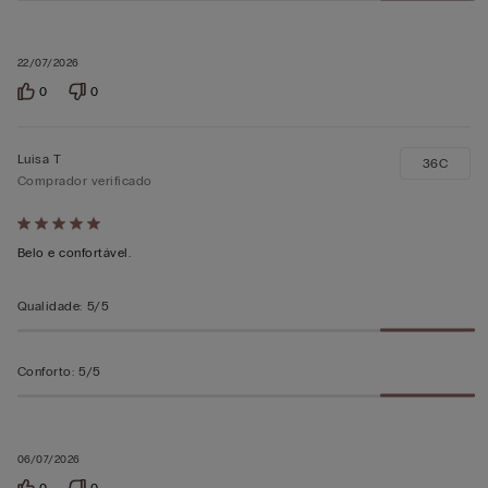
22/07/2026
0
0
Luisa T
36C
Comprador verificado
Atribuiu
5
Belo e confortável.
em
5
Qualidade
:
5/5
Conforto
:
5/5
06/07/2026
0
0