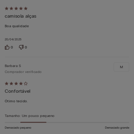
Atribuiu
camisola alças
5
em
Boa qualidade
5
20/04/2025
0
0
Barbara S
M
Comprador verificado
Atribuiu
Confortável
4
em
Ótimo tecido.
5
Tamanho
:
Um pouco pequeno
Demasiado pequeno
Demasiado grande