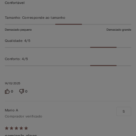
em
Confortável
5
Tamanho
:
Corresponde ao tamanho
Demasiado pequeno
Demasiado grande
Qualidade
:
4/5
Conforto
:
4/5
14/10/2025
0
0
Mario A
S
Comprador verificado
Atribuiu
camisola alças