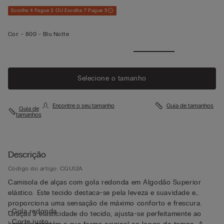
Escolha 4 Pague 3 OU Escolha 7 Pague 5
Cor:
-
800 - Blu Notte
Selecione o tamanho
Encontre o seu tamanho
Guia de tamanhos
Guia de
tamanhos
Descrição
Código do artigo: CGU12A
Camisola de alças com gola redonda em Algodão Superior
elástico. Este tecido destaca-se pela leveza e suavidade e
proporciona uma sensação de máximo conforto e frescura.
• Gola redonda
Graças à elasticidade do tecido, ajusta-se perfeitamente ao
• Corte justo