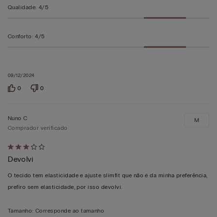
Qualidade
:
4/5
Conforto
:
4/5
09/12/2024
0
0
Nuno C
M
Comprador verificado
Atribuiu
Devolvi
3
em
O tecido tem elasticidade e ajuste slimfit que não é da minha preferência,
5
prefiro sem elasticidade, por isso devolvi.
Tamanho
:
Corresponde ao tamanho