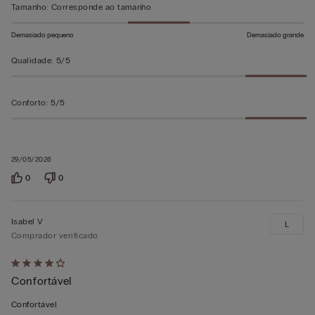
Tamanho
:
Corresponde ao tamanho
Demasiado pequeno
Demasiado grande
Qualidade
:
5/5
Conforto
:
5/5
29/05/2026
0
0
Isabel V
L
Comprador verificado
Atribuiu
Confortável
4
em
Confortável