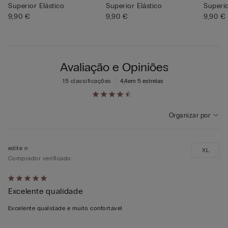
Superior Elástico
Superior Elástico
Superio
9,90 €
9,90 €
9,90 €
Avaliação e Opiniões
15 classificações
4,4
em 5 estrelas
Organizar por
edite n
XL
Comprador verificado
Atribuiu
Excelente qualidade
5
em
Excelente qualidade e muito confortável
5