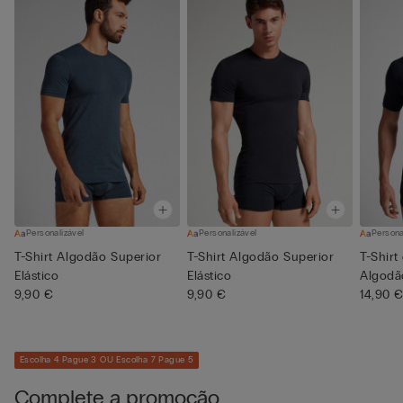
Personalizável
Personalizável
Persona
T-Shirt Algodão Superior
T-Shirt Algodão Superior
T-Shir
Elástico
Elástico
Algodão
9,90 €
9,90 €
14,90 
Escolha 4 Pague 3 OU Escolha 7 Pague 5
Complete a promoção