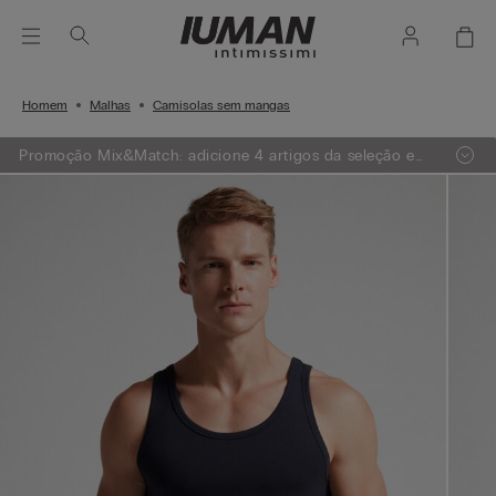
Homem
Malhas
Camisolas sem mangas
Promoção Mix&Match: adicione 4 artigos da seleção e
receba 1 GRÁTIS ou adicione 7 artigos e receba 2
GRÁTIS.