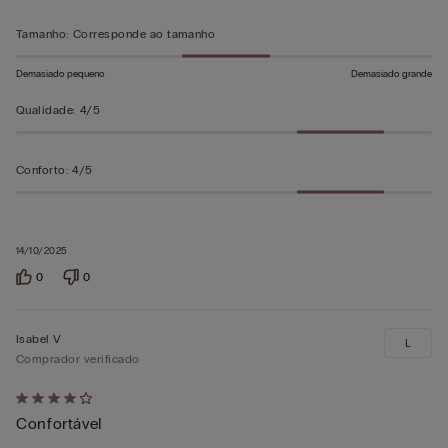
5
Tamanho
:
Corresponde ao tamanho
Demasiado pequeno
Demasiado grande
Qualidade
:
4/5
Conforto
:
4/5
14/10/2025
0
0
Isabel V
L
Comprador verificado
Atribuiu
Confortável
4