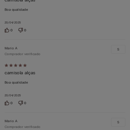
5
em
Boa qualidade
5
20/04/2025
0
0
Mario A
S
Comprador verificado
Atribuiu
camisola alças
5
em
Boa qualidade
5
20/04/2025
0
0
Mario A
S
Comprador verificado