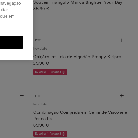
en Your Day
Soutien Triângulo Marica Brighten Your Day
a navegação
35,90 €
ultar
lique em
Novidade
py Stripes
Calções em Tela de Algodão Preppy Stripes
29,90 €
Escolha 4 Pague 3
Novidade
Combinação Comprida em Cetim de Viscose e
Renda La...
69,90 €
Escolha 4 Pague 3