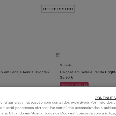
Novidade
co em Seda e Renda Brighten
Calções em Seda e Renda Brigh
35,90 €
Escolha 4 Pague 3
CONTINUE S
onalizar a sua navegação com conteúdos exclusivos? Por meio dos c
 de perfil poderemos oferecer-lhe conteúdos personalizados e public
Novidade
a si. Clicando em “Aceitar todos os Cookies”, concorda com a utiliza