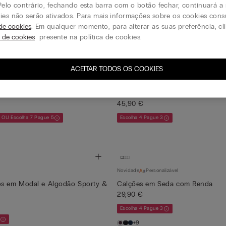
nette Ilenia Brighten Your Day
Soutien Push-Up Simona Bright
Pelo contrário, fechando esta barra com o botão fechar, continuará 
39,90 €
ies não serão ativados. Para mais informações sobre os cookies cons
 de cookies
. Em qualquer momento, para alterar as suas preferência, c
s de cookies
presente na política de cookies.
ACEITAR TODOS OS COOKIES
Novidade
ral em Tule Brighten Your Day
Camisa em Tela de Algodão Prep
45,90 €
3 OU Escolha 7 Pague 5
Escolha 4 Pague 3
Novidade
Personalizável
os em Modal e Algodão Sporty &
Calções em Seda com Renda
29,90 €
Escolha 4 Pague 3
+9