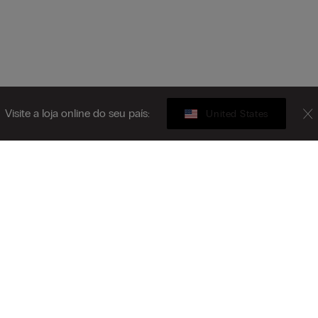
Visite a loja online do seu país:
United States
Gift card