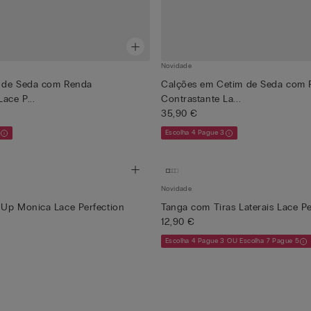
Novidade
 de Seda com Renda
Calções em Cetim de Seda com 
ace P...
Contrastante La...
35,90 €
Escolha 4 Pague 3
Novidade
-Up Monica Lace Perfection
Tanga com Tiras Laterais Lace Pe
12,90 €
Escolha 4 Pague 3 OU Escolha 7 Pague 5