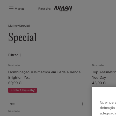
Menu
Para ele:
Mulher
Special
Special
Filtrar
Novidade
Novidade
Combinação Assimétrica em Seda e Renda
Top Assimétri
Brighten Yo...
You Day
69,90 €
45,90 €
Escolha 4 Pague 3
Escolha 4 Pague 3
Quer pers
definição
Novidade
Novidade
adequada 