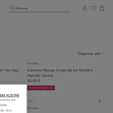
Procurar
Organizar por
Novidade
ten You Day
Camisola Manga Comprida em Modal e
Algodão Sporty ...
35,90 €
Escolha 4 Pague 3
EM ACEITAR
ookies de
idade
Novidade
ção dos