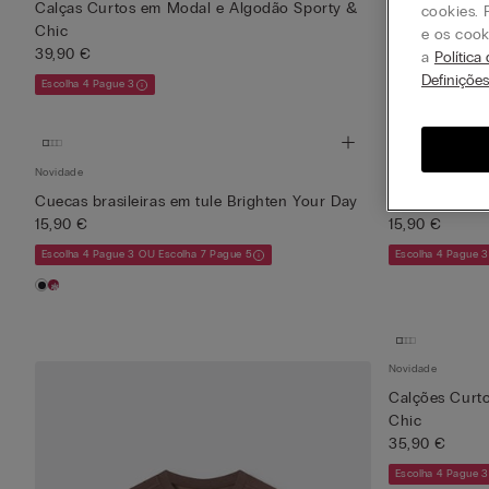
Calças Curtos em Modal e Algodão Sporty &
Soutien Balco
cookies. 
Chic
39,90 €
e os cook
39,90 €
a
Política
Definiçõe
Escolha 4 Pague 3
Novidade
Novidade
Cuecas brasileiras em tule Brighten Your Day
Slip com Late
15,90 €
15,90 €
Escolha 4 Pague 3 OU Escolha 7 Pague 5
Escolha 4 Pague 
Novidade
Calções Curt
Chic
35,90 €
Escolha 4 Pague 3