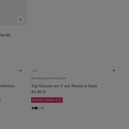
Renda
Novidade
Personalizável
rfection
Top Decote em V em Renda e Seda
45,90 €
Escolha 4 Pague 3
+8