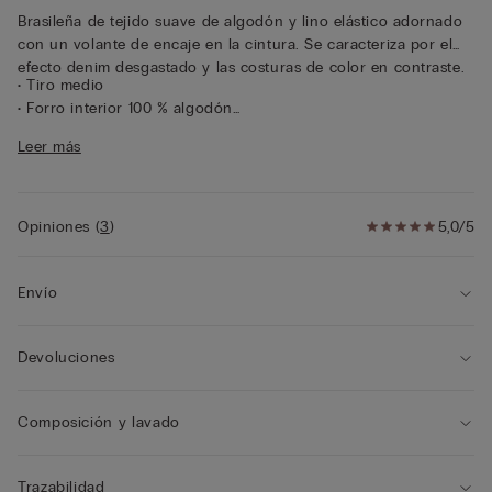
Brasileña de tejido suave de algodón y lino elástico adornado
con un volante de encaje en la cintura. Se caracteriza por el
efecto denim desgastado y las costuras de color en contraste.
• Tiro medio
• Forro interior 100 % algodón
• Se ajusta suavemente al cuerpo
Leer más
• La modelo mide 175 cm y lleva la talla 2/S
Opiniones
(
3
)
5,0/5
Envío
Devoluciones
Composición y lavado
Trazabilidad