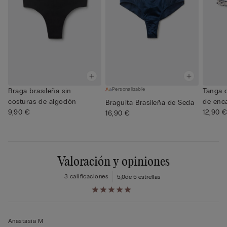
Personalizable
Braga brasileña sin
Tanga d
costuras de algodón
de enca
Braguita Brasileña de Seda
9,90 €
12,90 
16,90 €
Valoración y opiniones
3 calificaciones
5,0
de 5 estrellas
Anastasia M