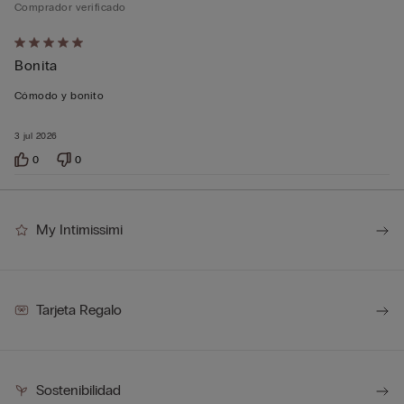
Comprador verificado
Calificación
Bonita
de
5
Cómodo y bonito
sobre
5
3 jul 2026
0
0
My Intimissimi
Tarjeta Regalo
Sostenibilidad