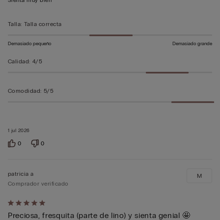
Sienta muy bien
sobre
5
Talla
:
Talla correcta
Demasiado pequeño
Demasiado grande
Calidad
:
4/5
Comodidad
:
5/5
1 jul 2026
0
0
patricia a
M
Comprador verificado
Calificación
Preciosa, fresquita (parte de lino) y sienta genial 🤩
de