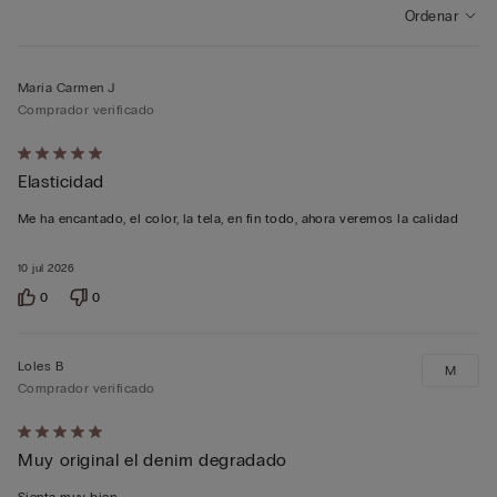
Ordenar
Maria Carmen J
Comprador verificado
Calificación
Elasticidad
de
5
Me ha encantado, el color, la tela, en fin todo, ahora veremos la calidad
sobre
5
10 jul 2026
0
0
Loles B
M
Comprador verificado
Calificación
Muy original el denim degradado
de
5