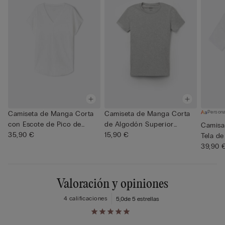
Persona
Camiseta de Manga Corta
Camiseta de Manga Corta
con Escote de Pico de
de Algodón Superior
Camisa
Lino...
35,90 €
Elásti...
15,90 €
Tela de
39,90 
Valoración y opiniones
4 calificaciones
5,0
de 5 estrellas