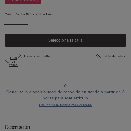
-50% en el 3r artículo
Color:
Azul -
063k - Blue Denim
Selecciona la talla
Encuentra tu talla
Tabla de tallas
Guía
de
tallas
Consulta la disponibilidad de recogida en tienda a partir de 3
horas para este artículo
Encuentra la tienda más cercana
Descripción