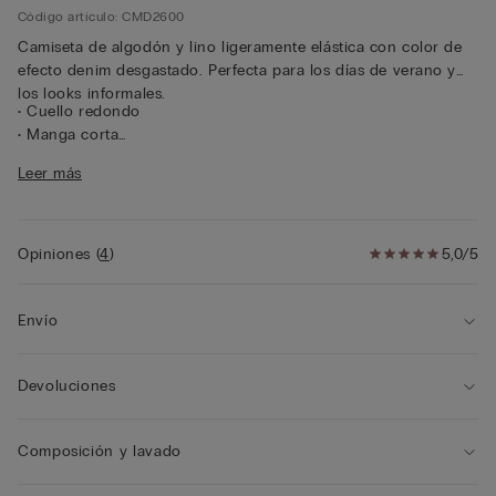
Código artículo: CMD2600
Camiseta de algodón y lino ligeramente elástica con color de
efecto denim desgastado. Perfecta para los días de verano y
los looks informales.
• Cuello redondo
• Manga corta
• Corte envolvente
Leer más
• La modelo mide 175 cm y lleva la talla S
Opiniones
(
4
)
5,0/5
Envío
Devoluciones
Composición y lavado