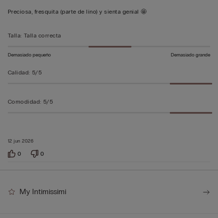
5
Preciosa, fresquita (parte de lino) y sienta genial 🤩
sobre
5
Talla
:
Talla correcta
Demasiado pequeño
Demasiado grande
Calidad
:
5/5
Comodidad
:
5/5
12 jun 2026
0
0
My Intimissimi