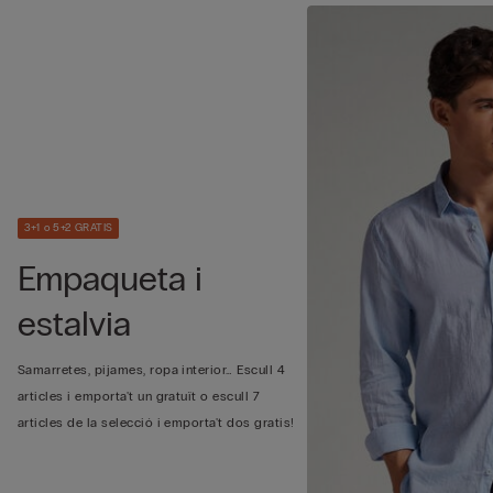
3+1 o 5+2 GRATIS
Empaqueta i
estalvia
Samarretes, pijames, ropa interior… Escull 4
articles i emporta't un gratuït o escull 7
articles de la selecció i emporta't dos gratis!