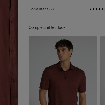
d'estiu.
Comentaris
(
2
)
Completa el teu look