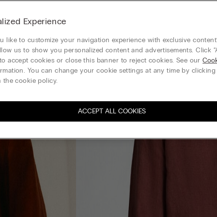
lized Experience
 like to customize your navigation experience with exclusive content?
llow us to show you personalized content and advertisements. Click “
to accept cookies or close this banner to reject cookies. See our
Cook
rmation. You can change your cookie settings at any time by clickin
 the cookie policy.
ACCEPT ALL COOKIES