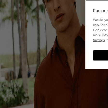
Persona
Would you
cookies a
Cookies” 
more info
Settings
in