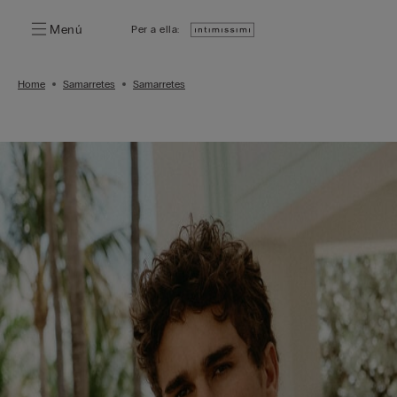
Menú
Per a ella:
Home
Samarretes
Samarretes