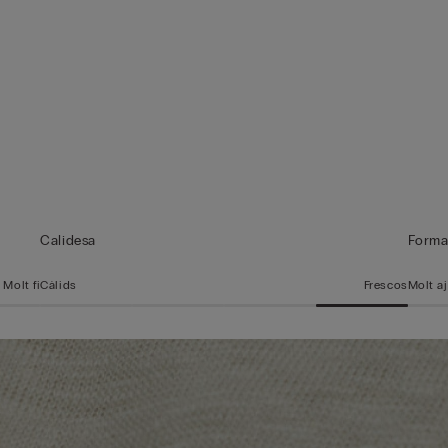
Calidesa
Form
Molt fi
Càlids
Frescos
Molt a