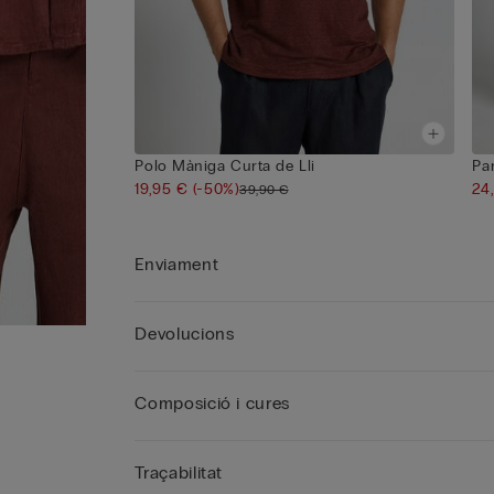
Polo Màniga Curta de Lli
Pa
19,95 €
(-50%)
24
39,90 €
Enviament
Devolucions
Composició i cures
Traçabilitat