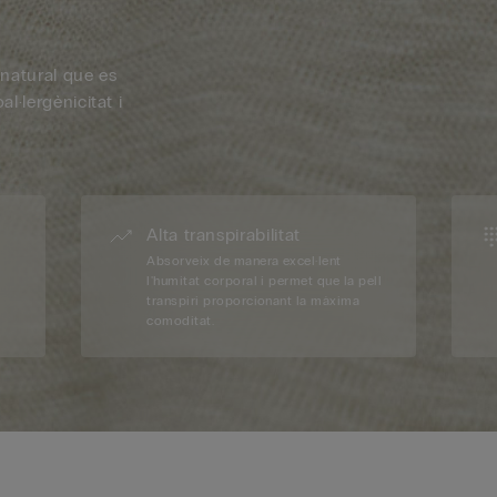
a natural que es
al·lergènicitat i
Alta transpirabilitat
Absorveix de manera excel·lent
l'humitat corporal i permet que la pell
transpiri proporcionant la màxima
comoditat.