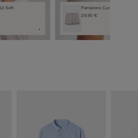
li Soft
Pantalons Curts de Lli i Co
29,90 €