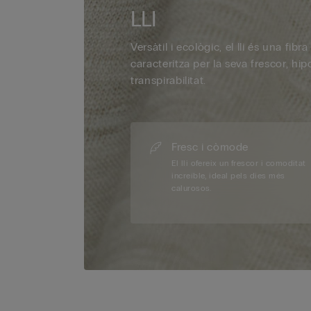
LLI
Versàtil i ecològic, el lli és una fibr
caracteritza per la seva frescor, hipo
transpirabilitat.
Fresc i còmode
El lli ofereix un frescor i comoditat
increíble, ideal pels dies més
calurosos.