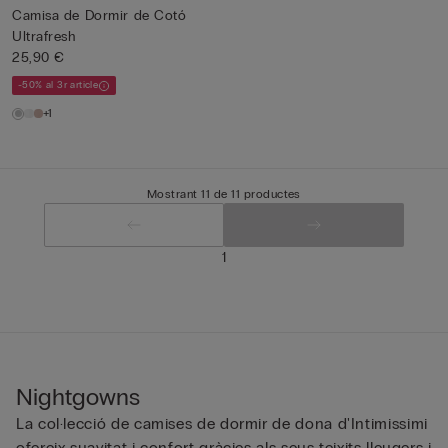
Camisa de Dormir de Cotó
Ultrafresh
25,90 €
-50% al 3r article
+1
Mostrant 11 de 11 productes
1
Nightgowns
La col·lecció de camises de dormir de dona d'Intimissimi
ofereix suavitat i confort gràcies als seus teixits lleugers i