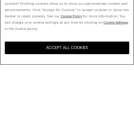
content? Profiling cookies allow us to show you personalized content and
advertisements. Click “Accept All Cookies” to accept cookies or close this
banner to reject cookies. See our
Cookie Policy
for more information. You
can change your cookie settings at any time by clicking on
Cookie Settings
in the cookie policy.
ACCEPT ALL COOKIES
Visita la botiga en línia del
Estats Units
teu país
Organitzar per
Top Ventes
Preu decreixent
My Intimissimi
Preu ascendent
Novetats
Targeta Regal