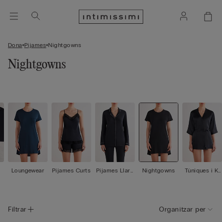
Dona
Pijames
Nightgowns
Nightgowns
Loungewear
Pijames Curts
Pijames Llarg
Nightgowns
Túniques i Ki
s
monos
Filtrar
Organitzar per