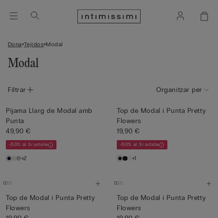
Dona
Tejidos
Modal
Modal
Filtrar
Organitzar per
Pijama Llarg de Modal amb
Top de Modal i Punta Pretty
Punta
Flowers
49,90 €
19,90 €
-50% al 3r article
-50% al 3r article
+2
+1
Top de Modal i Punta Pretty
Top de Modal i Punta Pretty
Flowers
Flowers