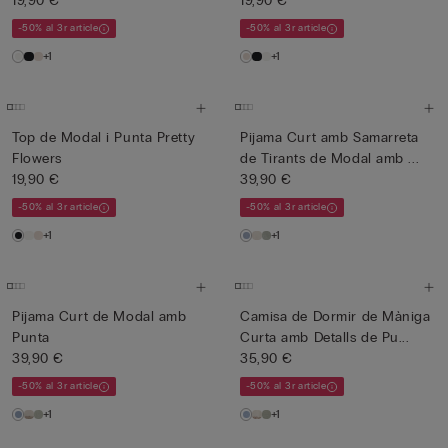
19,90 €
19,90 €
-50% al 3r article
-50% al 3r article
+1
+1
Top de Modal i Punta Pretty
Pijama Curt amb Samarreta
Flowers
de Tirants de Modal amb ...
19,90 €
39,90 €
-50% al 3r article
-50% al 3r article
+1
+1
Pijama Curt de Modal amb
Camisa de Dormir de Màniga
Punta
Curta amb Detalls de Pu...
39,90 €
35,90 €
-50% al 3r article
-50% al 3r article
+1
+1