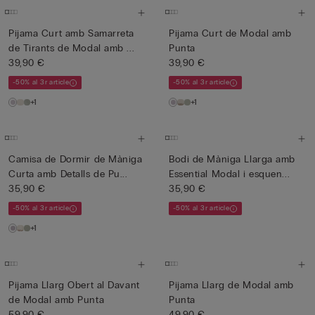
Pijama Curt amb Samarreta
Pijama Curt de Modal amb
de Tirants de Modal amb ...
Punta
39,90 €
39,90 €
-50% al 3r article
-50% al 3r article
+1
+1
Camisa de Dormir de Màniga
Bodi de Màniga Llarga amb
Curta amb Detalls de Pu...
Essential Modal i esquen...
35,90 €
35,90 €
-50% al 3r article
-50% al 3r article
+1
Pijama Llarg Obert al Davant
Pijama Llarg de Modal amb
de Modal amb Punta
Punta
59,90 €
49,90 €