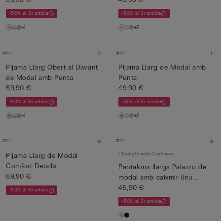
-50% al 3r article
-50% al 3r article
+1
+2
Pijama Llarg Obert al Davant
Pijama Llarg de Modal amb
de Modal amb Punta
Punta
59,90 €
49,90 €
-50% al 3r article
-50% al 3r article
+1
+2
Ultralight with Cashmere
Pijama Llarg de Modal
Comfort Details
Pantalons llargs Palazzo de
69,90 €
modal amb caixmir lleu...
45,90 €
-50% al 3r article
-50% al 3r article