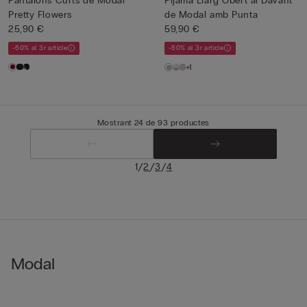
Pantalons Curts de Modal
Pijama Llarg Obert al Davant
Pretty Flowers
de Modal amb Punta
25,90 €
59,90 €
-50% al 3r article
-50% al 3r article
+1
Mostrant 24 de 93 productes
/
/
/
1
2
3
4
Modal