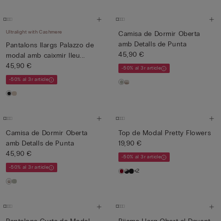
Ultralight with Cashmere
Camisa de Dormir Oberta
amb Detalls de Punta
Pantalons llargs Palazzo de
45,90 €
modal amb caixmir lleu...
45,90 €
-50% al 3r article
-50% al 3r article
Camisa de Dormir Oberta
Top de Modal Pretty Flowers
amb Detalls de Punta
19,90 €
45,90 €
-50% al 3r article
-50% al 3r article
+2