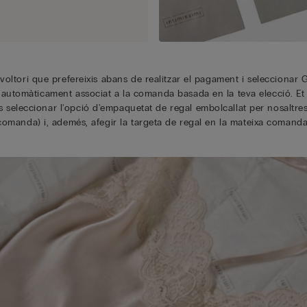
nvoltori que prefereixis abans de realitzar el pagament i seleccionar 
à automàticament associat a la comanda basada en la teva elecció. E
 seleccionar l'opció d'empaquetat de regal embolcallat per nosaltre
comanda) i, ademés, afegir la targeta de regal en la mateixa comanda