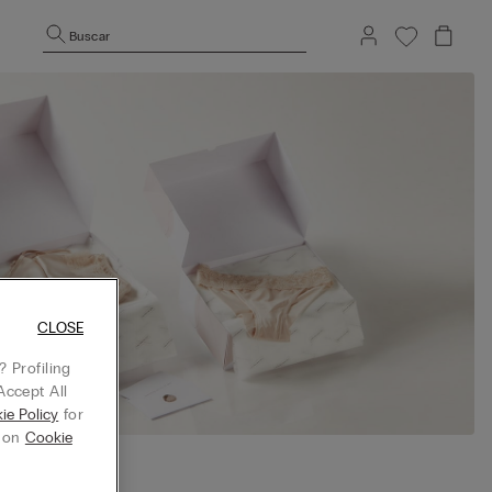
Buscar
CLOSE
 Profiling
Accept All
ie Policy
for
g on
Cookie
r en el