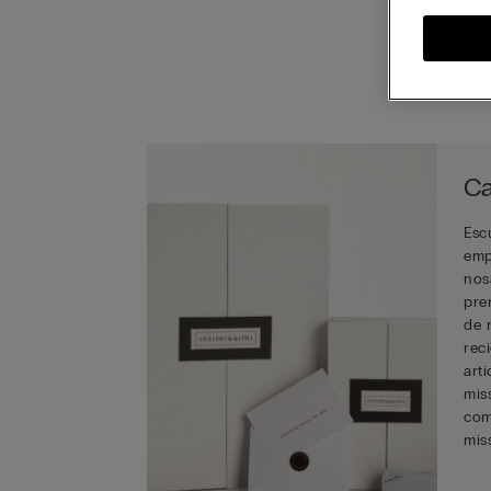
c
Ca
Esc
emp
nos
pre
de 
rec
art
mis
com
mis