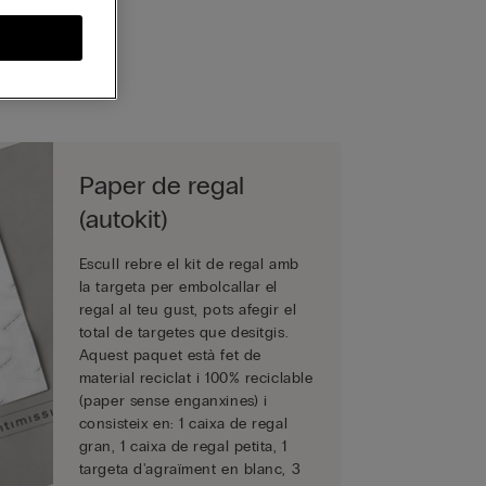
a.
Paper de regal
(autokit)
Escull rebre el kit de regal amb
la targeta per embolcallar el
regal al teu gust, pots afegir el
total de targetes que desitgis.
Aquest paquet està fet de
material reciclat i 100% reciclable
(paper sense enganxines) i
consisteix en: 1 caixa de regal
gran, 1 caixa de regal petita, 1
targeta d'agraïment en blanc, 3