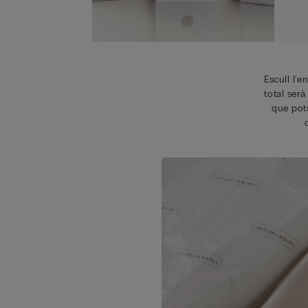
Escull l'e
total ser
que pots