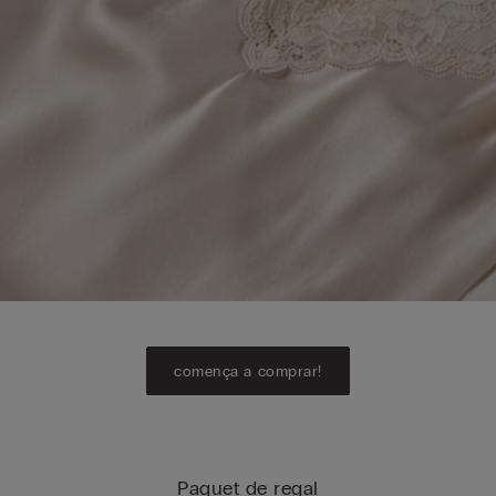
comença a comprar!
Paquet de regal