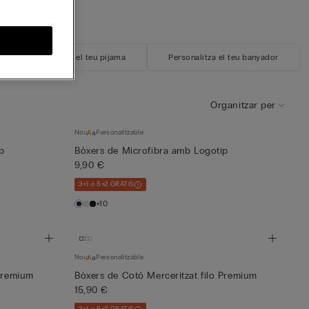
Personalitza el teu pijama
Personalitza el teu banyador
Organitzar per
Nou
Personalitzable
p
Bòxers de Microfibra amb Logotip
9,90 €
3+1 o 5+2 GRATIS
+10
Nou
Personalitzable
 Premium
Bòxers de Cotó Merceritzat filo Premium
15,90 €