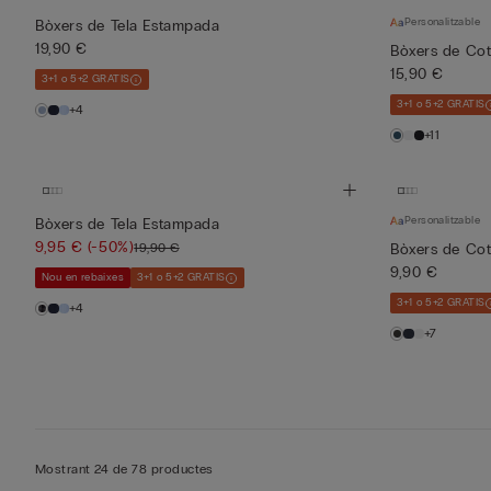
Personalitzable
Bòxers de Tela Estampada
19,90 €
Bòxers de Cot
15,90 €
3+1 o 5+2 GRATIS
3+1 o 5+2 GRATIS
+4
+11
Personalitzable
Bòxers de Tela Estampada
9,95 €
(-50%)
19,90 €
Bòxers de Cot
9,90 €
Nou en rebaixes
3+1 o 5+2 GRATIS
3+1 o 5+2 GRATIS
+4
+7
Mostrant 24 de 78 productes