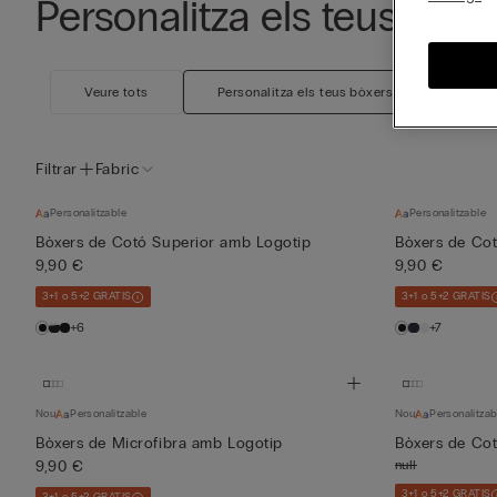
Personalitza els teus bòxe
Veure tots
Personalitza els teus bòxers
Perso
Filtrar
Fabric
Personalitzable
Personalitzable
Bòxers de Cotó Superior amb Logotip
Bòxers de Cot
9,90 €
9,90 €
3+1 o 5+2 GRATIS
3+1 o 5+2 GRATIS
+6
+7
Nou
Personalitzable
Nou
Personalitzab
Bòxers de Microfibra amb Logotip
Bòxers de Cot
9,90 €
null
3+1 o 5+2 GRATIS