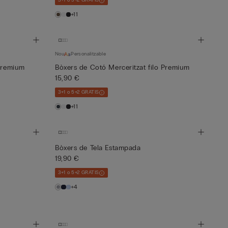
3+1 o 5+2 GRATIS
+11
Nou
Personalitzable
 Premium
Bòxers de Cotó Merceritzat filo Premium
15,90 €
3+1 o 5+2 GRATIS
+11
Bòxers de Tela Estampada
19,90 €
3+1 o 5+2 GRATIS
+4