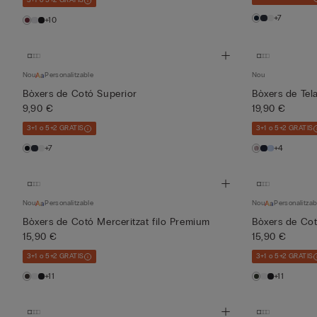
3+1 o 5+2 GRATIS
+7
+10
Nou
Personalitzable
Nou
Bòxers de Cotó Superior
Bòxers de Tel
9,90 €
19,90 €
3+1 o 5+2 GRATIS
3+1 o 5+2 GRATIS
+7
+4
Nou
Personalitzable
Nou
Personalitzab
Bòxers de Cotó Merceritzat filo Premium
Bòxers de Cot
15,90 €
15,90 €
3+1 o 5+2 GRATIS
3+1 o 5+2 GRATIS
+11
+11