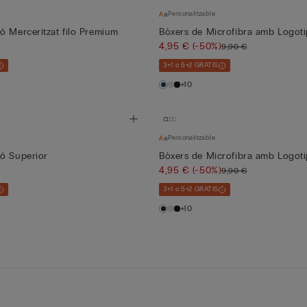
Personalitzable
ó Merceritzat filo Premium
Bòxers de Microfibra amb Logoti
4,95 €
(-50%)
9,90 €
3+1 o 5+2 GRATIS
+10
Personalitzable
ó Superior
Bòxers de Microfibra amb Logoti
4,95 €
(-50%)
9,90 €
3+1 o 5+2 GRATIS
+10