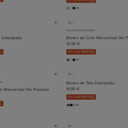
3+1 o 5+2 GRATIS
+11
Nou
Personalitzable
a Estampada
Bòxers de Cotó Merceritzat filo
15,90 €
3+1 o 5+2 GRATIS
+11
le
Bòxers de Tela Estampada
19,90 €
ó Merceritzat filo Premium
3+1 o 5+2 GRATIS
+4