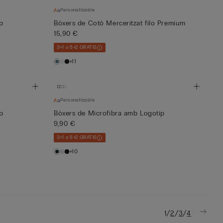
Personalitzable
p
Bòxers de Cotó Merceritzat filo Premium
15,90 €
3+1 o 5+2 GRATIS
+11
Personalitzable
p
Bòxers de Microfibra amb Logotip
9,90 €
3+1 o 5+2 GRATIS
+10
/
/
/
1
2
3
4