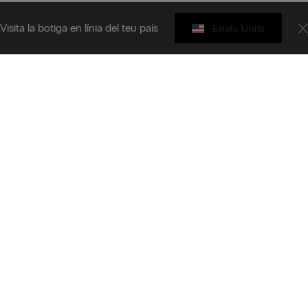
Visita la botiga en línia del teu país
Estats Units
Targeta Regal
iu-te al butlletí informatiu
L