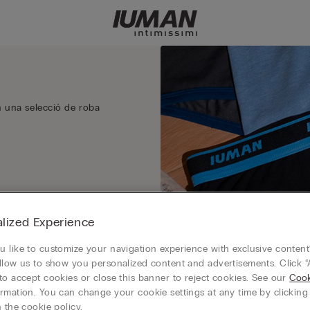
en una selecció de roba
lized Experience
 like to customize your navigation experience with exclusive content?
llow us to show you personalized content and advertisements. Click “
to accept cookies or close this banner to reject cookies. See our
Cook
rmation. You can change your cookie settings at any time by clickin
 the cookie policy.