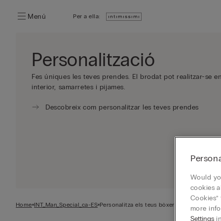
Menú
Per a ella:
Personalització
Fes úniques les teves prendes. El brodat pot realitzar-se 
interior, samarretes i pijames.
Descobreix com personalitzar les teves prendes
Persona
Would you
cookies a
Cookies” 
Home
INT_Man_Special_ca-ES
Personalitza els teus bòxers
more info
Settings
in