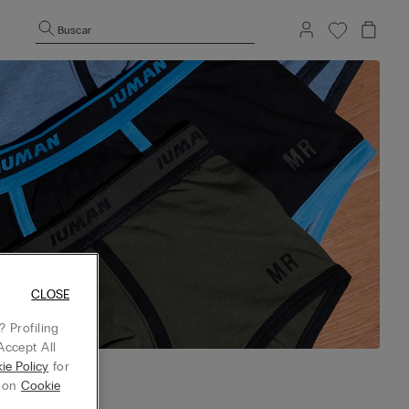
Buscar
CLOSE
 Profiling
Accept All
ie Policy
for
g on
Cookie