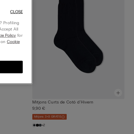
CLOSE
 Profiling
Accept All
ie Policy
for
g on
Cookie
Mitjons Curts de Cotó d'Hivern
9,90 €
Mitjons 3+3 GRATIS
+2