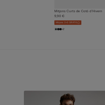
Mitjons Curts de Cotó d'Hivern
9,90 €
Mitjons 3+3 GRATIS
+2