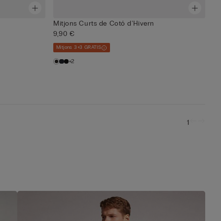
Mitjons Curts de Cotó d'Hivern
9,90 €
Mitjons 3+3 GRATIS
+2
1