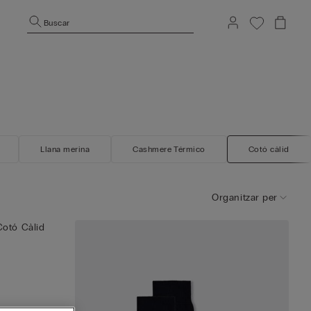
Buscar
Llana merina
Cashmere Térmico
Cotó càlid
Organitzar per
Cotó Càlid