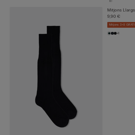
Mitjons Llarg
9,90 €
Mitjons 3+3 GRAT
+1