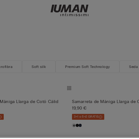
rofibra
Soft silk
Premium Soft Technology
Seda
Màniga Llarga de Cotó Càlid
Samarreta de Màniga Llarga de 
19,90 €
3+1 o 5+2 GRATIS