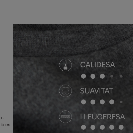
nt
ibles.