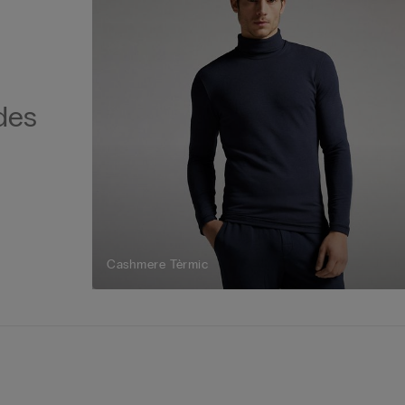
ides
Cashmere Tèrmic