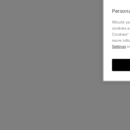
Persona
Would you
cookies a
Cookies” 
more info
Settings
in