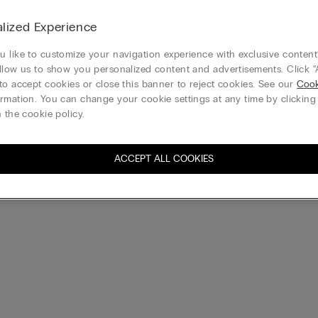
lized Experience
 like to customize your navigation experience with exclusive content?
llow us to show you personalized content and advertisements. Click “
to accept cookies or close this banner to reject cookies. See our
Cook
rmation. You can change your cookie settings at any time by clickin
 the cookie policy.
ACCEPT ALL COOKIES