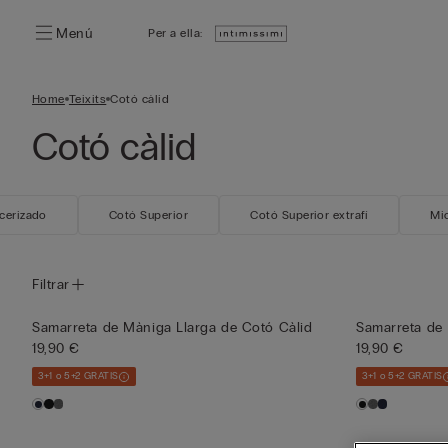
Menú
Per a ella:
Home
Teixits
Cotó càlid
Cotó càlid
cerizado
Cotó Superior
Cotó Superior extrafí
Mic
Filtrar
Samarreta de Màniga Llarga de Cotó Càlid
Samarreta de 
19,90 €
19,90 €
3+1 o 5+2 GRATIS
3+1 o 5+2 GRATIS