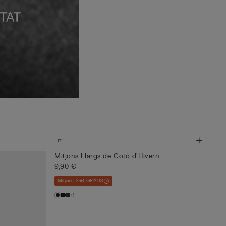
Mitjons Llargs de Cotó d'Hivern
9,90 €
Mitjons 3+3 GRATIS
+1