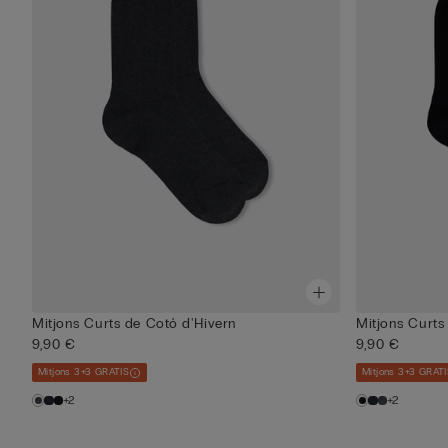
Mitjons Curts de Cotó d'Hivern
Mitjons Curts
9,90 €
9,90 €
Mitjons 3+3 GRATIS
Mitjons 3+3 GRAT
+2
+2