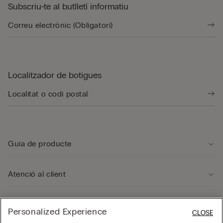
Subscriu-te al butlletí informatiu
Localitzador de botigues
Guia de producte
Atenció al client
Área legal
Personalized Experience
CLOSE