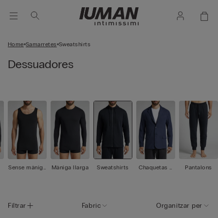
Home
Samarretes
Sweatshirts
Dessuadores
Sense mànigu
Màniga llarga
Sweatshirts
Chaquetas /
Pantalons
es
Blazers
Filtrar
Fabric
Organitzar per