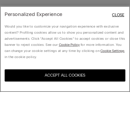
Personalized Experience
CLOSE
Would you like to customize your navigation experience with exclusive
content? Profiling cookies allow us to show you personalized content and
advertisements. Click “Accept All Cookies” to accept cookies or close this
banner to reject cookies. See our
Cookie Policy
for more information. You
can change your cookie settings at any time by clicking on
Cookie Settings
in the cookie policy.
ACCEPT ALL COOKIES
Visita la botiga en línia del
Estats Units
teu país
Organitzar per
Top Ventes
Preu decreixent
My Intimissimi
Preu ascendent