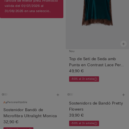
l’article de menor preu. Promoció
vàlida del 01/07/2026 al
31/08/2026 en una selecció
d’articles.
Nou
Top de Setí de Seda amb
Punta en Contrast Lace Per...
49,90 €
-50% al 3r article
Personalitzable
Sostenidors de Bandó Pretty
Flowers
Sostenidor Bandó de
39,90 €
Microfibra Ultralight Monica
32,90 €
-50% al 3r article