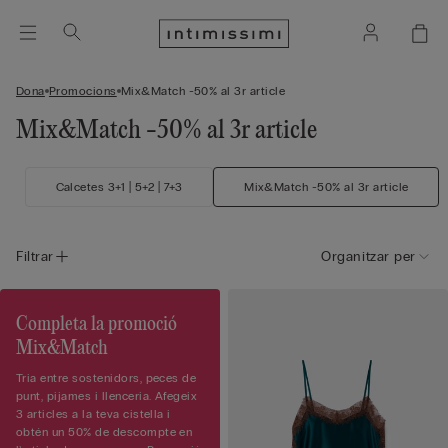
Dona
Promocions
Mix&Match -50% al 3r article
Mix&Match -50% al 3r article
Calcetes 3+1 | 5+2 | 7+3
Mix&Match -50% al 3r article
Filtrar
Organitzar per
Completa la promoció
Mix&Match
Tria entre sostenidors, peces de
punt, pijames i llenceria. Afegeix
3 articles a la teva cistella i
obtén un 50% de descompte en