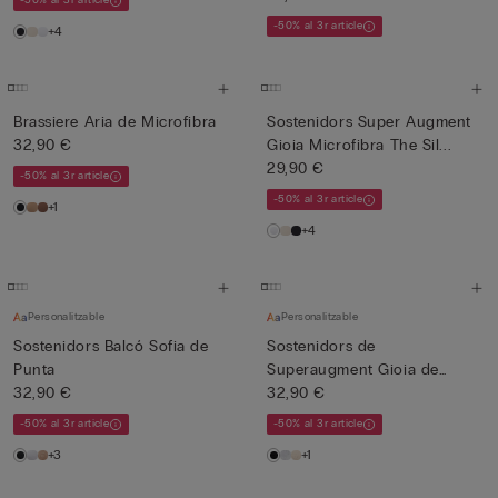
-50% al 3r article
-50% al 3r article
+4
Brassiere Aria de Microfibra
Sostenidors Super Augment
32,90 €
Gioia Microfibra The Sil...
29,90 €
-50% al 3r article
-50% al 3r article
+1
+4
Personalitzable
Personalitzable
Sostenidors Balcó Sofia de
Sostenidors de
Punta
Superaugment Gioia de
32,90 €
Punta
32,90 €
-50% al 3r article
-50% al 3r article
+3
+1