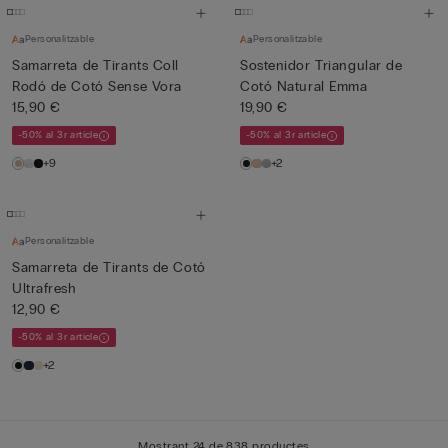
Personalitzable
Personalitzable
Samarreta de Tirants Coll
Sostenidor Triangular de
Rodó de Cotó Sense Vora
Cotó Natural Emma
15,90 €
19,90 €
-50% al 3r article
-50% al 3r article
+9
+2
Personalitzable
Samarreta de Tirants de Cotó
Ultrafresh
12,90 €
-50% al 3r article
+2
Mostrant 24 de 838 productes