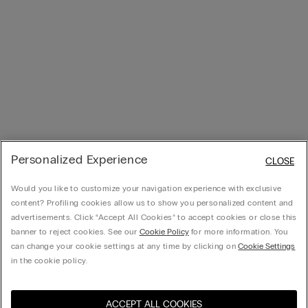
Personalized Experience
CLOSE
Would you like to customize your navigation experience with exclusive
content? Profiling cookies allow us to show you personalized content and
advertisements. Click “Accept All Cookies” to accept cookies or close this
banner to reject cookies. See our
Cookie Policy
for more information. You
can change your cookie settings at any time by clicking on
Cookie Settings
in the cookie policy.
ACCEPT ALL COOKIES