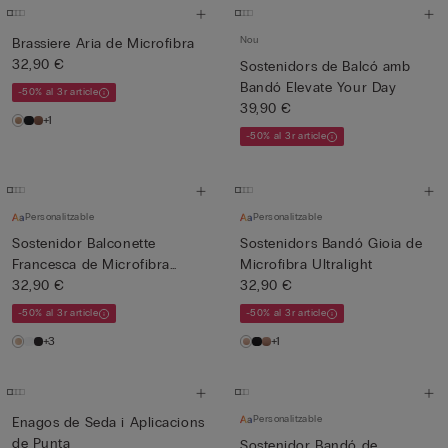
Nou
Brassiere Aria de Microfibra
32,90 €
Sostenidors de Balcó amb
Bandó Elevate Your Day
-50% al 3r article
39,90 €
+1
-50% al 3r article
Personalitzable
Personalitzable
Sostenidor Balconette
Sostenidors Bandó Gioia de
Francesca de Microfibra
Microfibra Ultralight
Ultr...
32,90 €
32,90 €
-50% al 3r article
-50% al 3r article
+3
+1
Personalitzable
Enagos de Seda i Aplicacions
de Punta
Sostenidor Bandó de