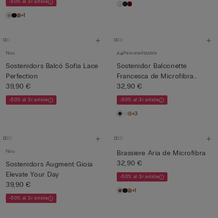
-50% al 3r article
+1
Nou
Personalitzable
Sostenidors Balcó Sofia Lace
Sostenidor Balconette
Perfection
Francesca de Microfibra
39,90 €
Ultr...
32,90 €
-50% al 3r article
-50% al 3r article
+3
Nou
Brassiere Aria de Microfibra
32,90 €
Sostenidors Augment Gioia
Elevate Your Day
-50% al 3r article
39,90 €
+1
-50% al 3r article