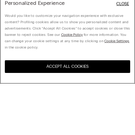
Personalized Experience
CLOSE
Would you like to customize your navigation experience with exclusive
content? Profiling cookies allow us to show you personalized content and
advertisements. Click “Accept All Cookies” to accept cookies or close this
banner to reject cookies. See our
Cookie Policy
for more information. You
can change your cookie settings at any time by clicking on
Cookie Settings
in the cookie policy.
ACCEPT ALL COOKIES
Visita la botiga en línia del
Estats Units
teu país
Organitzar per
Top Ventes
Preu decreixent
My Intimissimi
Preu ascendent
Novetats