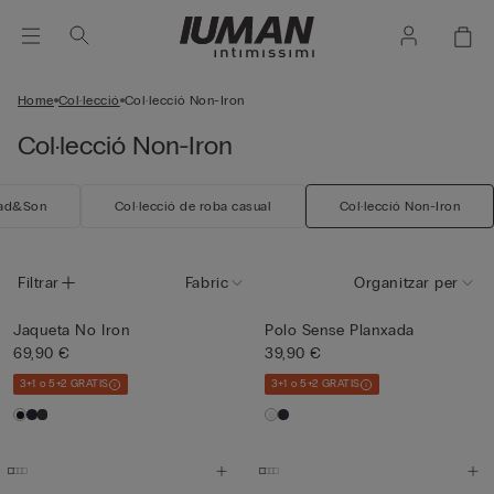
Home
Col·lecció
Col·lecció Non-Iron
Col·lecció Non-Iron
ad&Son
Col·lecció de roba casual
Col·lecció Non-Iron
Filtrar
Fabric
Organitzar per
Jaqueta No Iron
Polo Sense Planxada
69,90 €
39,90 €
3+1 o 5+2 GRATIS
3+1 o 5+2 GRATIS