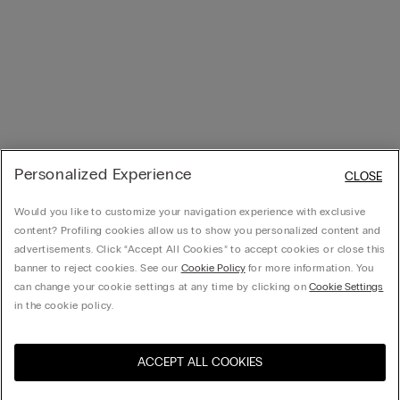
Personalized Experience
CLOSE
Would you like to customize your navigation experience with exclusive
content? Profiling cookies allow us to show you personalized content and
advertisements. Click “Accept All Cookies” to accept cookies or close this
banner to reject cookies. See our
Cookie Policy
for more information. You
can change your cookie settings at any time by clicking on
Cookie Settings
in the cookie policy.
ACCEPT ALL COOKIES
Visita la botiga en línia del
Estats Units
teu país