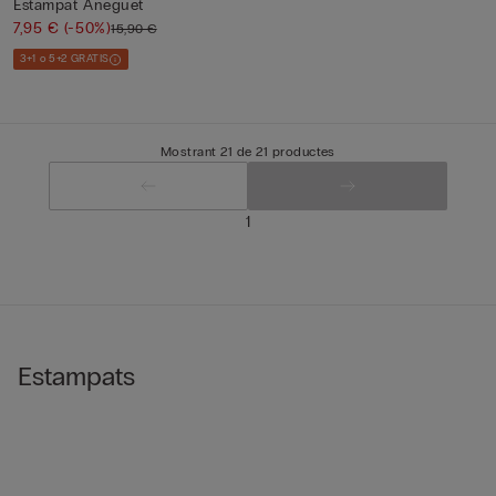
Estampat Aneguet
7,95 €
(-50%)
15,90 €
3+1 o 5+2 GRATIS
Mostrant 21 de 21 productes
1
Estampats