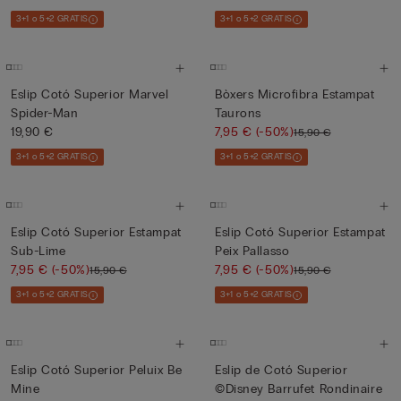
3+1 o 5+2 GRATIS
3+1 o 5+2 GRATIS
Eslip Cotó Superior Marvel
Bòxers Microfibra Estampat
Spider-Man
Taurons
19,90 €
7,95 €
(-50%)
15,90 €
3+1 o 5+2 GRATIS
3+1 o 5+2 GRATIS
Eslip Cotó Superior Estampat
Eslip Cotó Superior Estampat
Sub-Lime
Peix Pallasso
7,95 €
(-50%)
7,95 €
(-50%)
15,90 €
15,90 €
3+1 o 5+2 GRATIS
3+1 o 5+2 GRATIS
Eslip Cotó Superior Peluix Be
Eslip de Cotó Superior
Mine
©Disney Barrufet Rondinaire