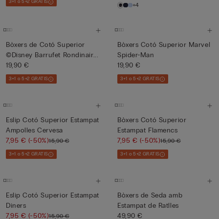
3+1 o 5+2 GRATIS
+4
Bòxers de Cotó Superior
Bòxers Cotó Superior Marvel
©Disney Barrufet Rondinair...
Spider-Man
19,90 €
19,90 €
3+1 o 5+2 GRATIS
3+1 o 5+2 GRATIS
Eslip Cotó Superior Estampat
Bòxers Cotó Superior
Ampolles Cervesa
Estampat Flamencs
7,95 €
(-50%)
7,95 €
(-50%)
15,90 €
15,90 €
3+1 o 5+2 GRATIS
3+1 o 5+2 GRATIS
Eslip Cotó Superior Estampat
Bòxers de Seda amb
Diners
Estampat de Ratlles
7,95 €
(-50%)
49,90 €
15,90 €