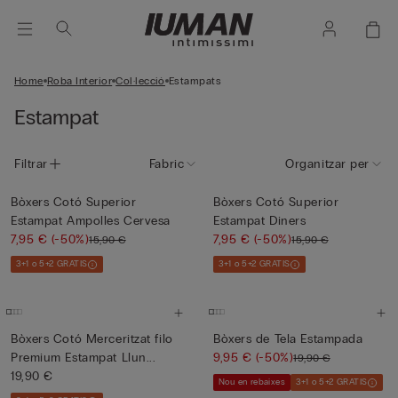
Home
Roba Interior
Col·lecció
Estampats
Estampat
Filtrar
Fabric
Organitzar per
Bòxers Cotó Superior
Bòxers Cotó Superior
Estampat Ampolles Cervesa
Estampat Diners
7,95 €
(-50%)
7,95 €
(-50%)
15,90 €
15,90 €
3+1 o 5+2 GRATIS
3+1 o 5+2 GRATIS
Bòxers Cotó Merceritzat filo
Bòxers de Tela Estampada
Premium Estampat Llun...
9,95 €
(-50%)
19,90 €
19,90 €
Nou en rebaixes
3+1 o 5+2 GRATIS