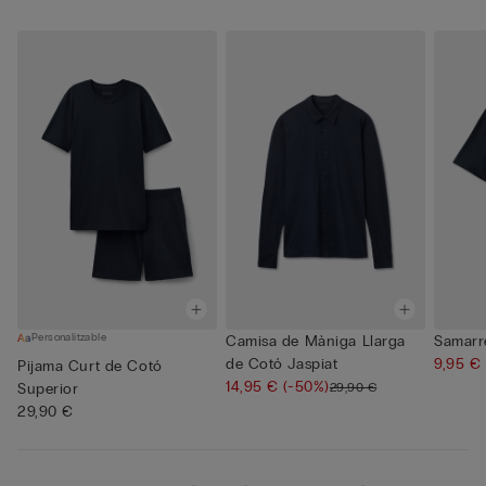
Personalitzable
Camisa de Màniga Llarga
Samarr
de Cotó Jaspiat
9,95 €
Pijama Curt de Cotó
14,95 €
(-50%)
29,90 €
Superior
29,90 €