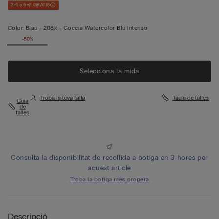
3+1 o 5+2 GRATIS
Color:
Blau -
208k - Goccia Watercolor Blu Intenso
-50%
Selecciona la mida
Troba la teva talla
Taula de talles
Guia
de
talles
Consulta la disponibilitat de recollida a botiga en 3 hores per
aquest article
Troba la botiga més propera
Descripció