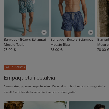
Banyador Bòxers Estampat
Banyador Bòxers Estampat
Banyad
Mosaic Teula
Mosaic Blau
Mosaic
78,00 €
78,00 €
78,00 
3+1 o 5+2 GRATIS
Empaqueta i estalvia
Samarretes, pijames, ropa interior… Escull 4 articles i emporta't un gratuït o
escull 7 articles de la selecció i emporta't dos gratis!