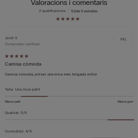
Valoracions i comentaris
2 qualificacions
5,0
de 5 estrelles
Jordi S
XXL
Comprador verificat
Qualificació
Camisa còmoda
5
de
Camisa còmoda, potser una mica més holgada millor
5
Talla
:
Una mica petit
Massa petit
Massa gran
Qualitat
:
5/5
Comoditat
:
4/5