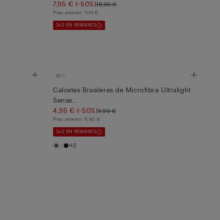
7,95 €
(-50%)
15,90 €
Preu anterior:
11,10 €
3x2 EN REBAIXES
Calcetes Brasileres de Microfibra Ultralight
Sense...
4,95 €
(-50%)
9,90 €
Preu anterior:
6,90 €
3x2 EN REBAIXES
+12