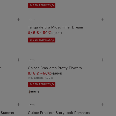
3x2 EN REBAIXES
Tanga de tira Midsummer Dream
6,45 €
(-50%)
12,90 €
3x2 EN REBAIXES
y
Calces Brasileres Pretty Flowers
8,45 €
(-50%)
16,90 €
Preu anterior:
11,80 €
3x2 EN REBAIXES
+6
ht Summer
Culots Brasilers Storybook Romance