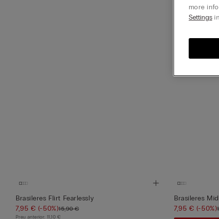
more info
Settings
in
Brasileres Flirt Fearlessly
Brasileres M
7,95 €
(-50%)
7,95 €
(-50%)
15,90 €
Preu anterior:
11,10 €