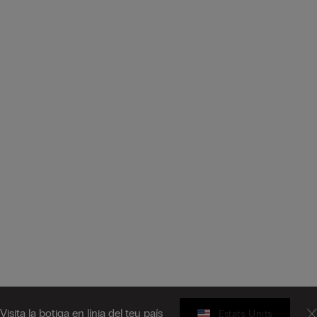
Visita la botiga en línia del teu país
Estats Units