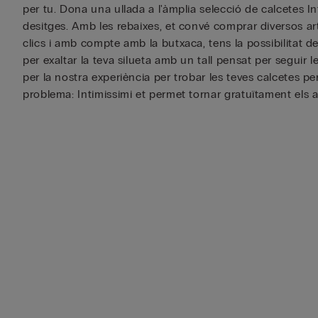
per tu. Dona una ullada a l'àmplia selecció de calcetes In
desitges. Amb les rebaixes, et convé comprar diversos art
clics i amb compte amb la butxaca, tens la possibilitat d
per exaltar la teva silueta amb un tall pensat per seguir l
per la nostra experiència per trobar les teves calcetes p
problema: Intimissimi et permet tornar gratuïtament els a