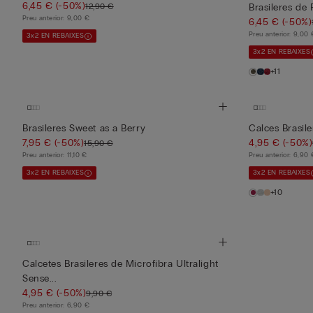
6,45 €
(-50%)
12,90 €
Brasileres de 
Preu anterior:
9,00 €
6,45 €
(-50%)
Preu anterior:
9,00 
3x2 EN REBAIXES
3x2 EN REBAIXES
+11
Brasileres Sweet as a Berry
Calces Brasil
7,95 €
(-50%)
4,95 €
(-50%)
15,90 €
Preu anterior:
11,10 €
Preu anterior:
6,90 
3x2 EN REBAIXES
3x2 EN REBAIXES
+10
Calcetes Brasileres de Microfibra Ultralight
Sense...
4,95 €
(-50%)
9,90 €
Preu anterior:
6,90 €