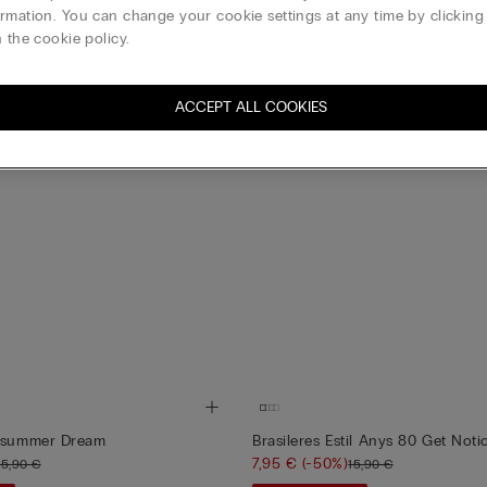
rmation. You can change your cookie settings at any time by clickin
 the cookie policy.
ACCEPT ALL COOKIES
idsummer Dream
Brasileres Estil Anys 80 Get Noti
7,95 €
(-50%)
15,90 €
15,90 €