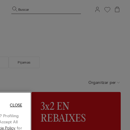
Buscar
Pijamas
Organitzar per
he Art of
3x2 EN
CLOSE
 Profiling
REBAIXES
Accept All
ie Policy
for