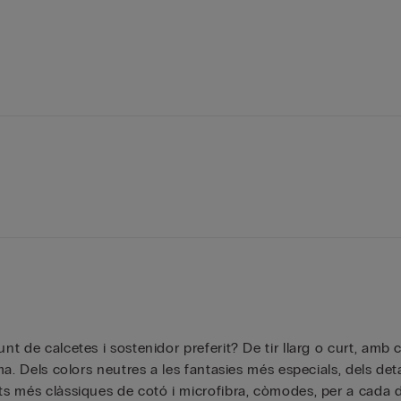
unt de calcetes i sostenidor preferit? De tir llarg o curt, am
ima. Dels colors neutres a les fantasies més especials, dels det
ts més clàssiques de cotó i microfibra, còmodes, per a cada di