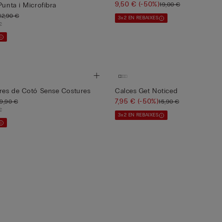
9,50 €
(-50%)
19,00 €
Punta i Microfibra
12,90 €
3x2 EN REBAIXES
€
eres de Cotó Sense Costures
Calces Get Noticed
7,95 €
(-50%)
9,90 €
15,90 €
€
3x2 EN REBAIXES