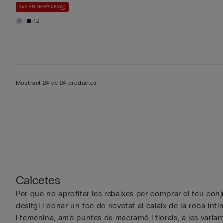
3x2 EN REBAIXES
+12
Mostrant 24 de 24 productes
Calcetes
Per què no aprofitar les rebaixes per comprar el teu conj
desitgi i donar un toc de novetat al calaix de la roba ínt
i femenina, amb puntes de macramé i florals, a les varian