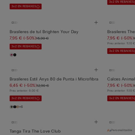
3x2 EN REBAIXES
3x2 EN REBAIXES
Brasileres de tul Brighten Your Day
Brasileres Th
7,95 €
(-50%)
7,95 €
(-50%)
15,90 €
Preu anterior:
11,10 
3x2 EN REBAIXES
3x2 EN REBAIXES
Brasileres Estil Anys 80 de Punta i Microfibra
Calces Animal
6,45 €
(-50%)
7,95 €
(-50%)
12,90 €
Preu anterior:
9,00 €
Preu anterior:
11,10 
3x2 EN REBAIXES
3x2 EN REBAIXES
+6
Personalitzable
Tanga Tira The Love Club