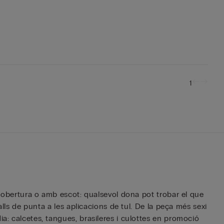
1
b cobertura o amb escot: qualsevol dona pot trobar el que
alls de punta a les aplicacions de tul. De la peça més sexi
a: calcetes, tangues, brasileres i culottes en promoció