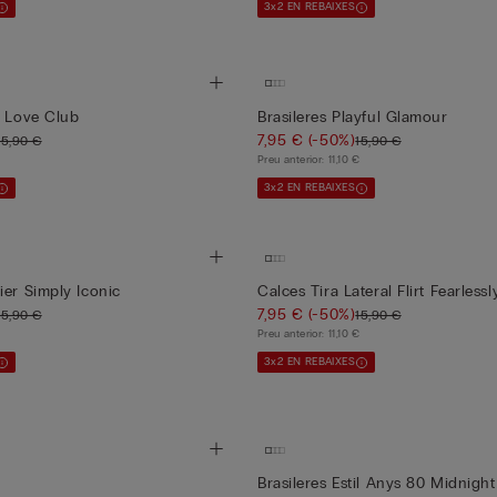
3x2 EN REBAIXES
e Love Club
Brasileres Playful Glamour
7,95 €
(-50%)
15,90 €
15,90 €
€
Preu anterior:
11,10 €
3x2 EN REBAIXES
ier Simply Iconic
Calces Tira Lateral Flirt Fearlessl
7,95 €
(-50%)
15,90 €
15,90 €
€
Preu anterior:
11,10 €
3x2 EN REBAIXES
Brasileres Estil Anys 80 Midnig