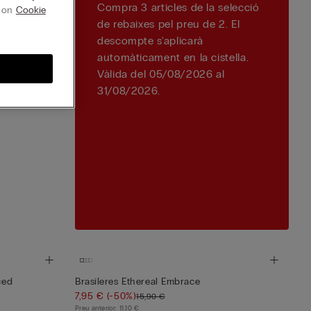
Compra 3 articles de la selecció
g on
Cookie
de rebaixes pel preu de 2. El
descompte s'aplicarà
automàticament en la cistella.
Vàlida del 05/08/2026 al
31/08/2026.
ced
Brasileres Ethereal Embrace
7,95 €
(-50%)
15,90 €
Preu anterior:
11,10 €