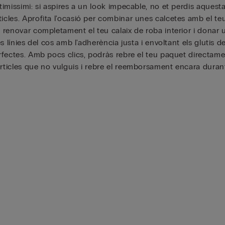
timissimi: si aspires a un look impecable, no et perdis aquesta
icles. Aprofita l'ocasió per combinar unes calcetes amb el teu
e renovar completament el teu calaix de roba interior i donar 
es línies del cos amb l'adherència justa i envoltant els glutis d
erfectes. Amb pocs clics, podràs rebre el teu paquet directame
rticles que no vulguis i rebre el reemborsament encara durant