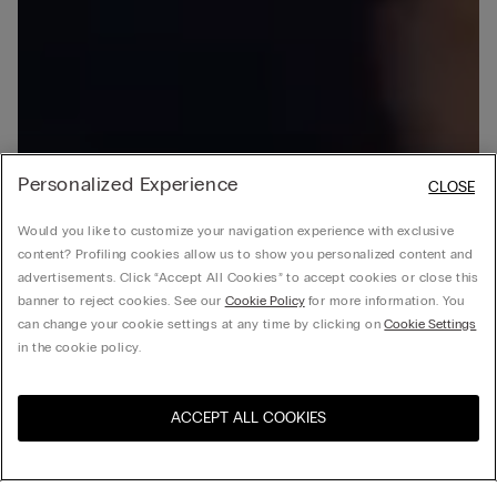
Personalized Experience
CLOSE
Would you like to customize your navigation experience with exclusive
content? Profiling cookies allow us to show you personalized content and
advertisements. Click “Accept All Cookies” to accept cookies or close this
banner to reject cookies. See our
Cookie Policy
for more information. You
can change your cookie settings at any time by clicking on
Cookie Settings
in the cookie policy.
ACCEPT ALL COOKIES
Visita la botiga en línia del
Estats Units
teu país