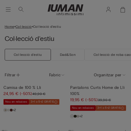
Home
Col·lecció
Col·lecció d'estiu
Col·lecció d'estiu
Col·lecció d'estiu
Dad&Son
Col·lecció de roba cas
Filtrar
Fabric
Organitzar per
Camisa de 100 % Lli
Pantalons Curts Home de Lli
24,95 €
(-50%)
100%
49,90 €
19,95 €
(-50%)
39,90 €
Nou en rebaixes
3+1 o 5+2 GRATIS
Nou en rebaixes
3+1 o 5+2 GRATIS
+2
+2