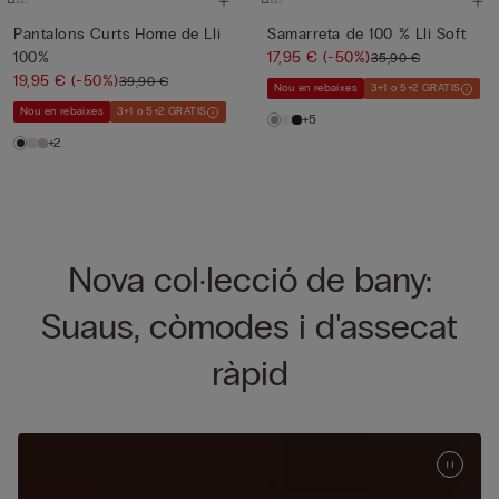
Pantalons Curts Home de Lli
Samarreta de 100 % Lli Soft
100%
17,95 €
(-50%)
35,90 €
19,95 €
(-50%)
39,90 €
Nou en rebaixes
3+1 o 5+2 GRATIS
Nou en rebaixes
3+1 o 5+2 GRATIS
+5
+2
Nova col·lecció de bany:
Suaus, còmodes i d'assecat
ràpid