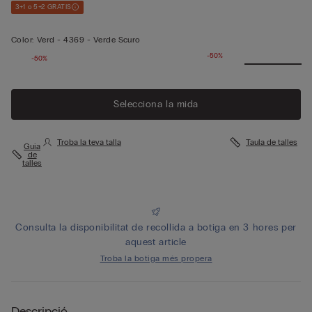
3+1 o 5+2 GRATIS
Color:
Verd -
4369 - Verde Scuro
-50%
-50%
Selecciona la mida
Troba la teva talla
Taula de talles
Guia
de
talles
Consulta la disponibilitat de recollida a botiga en 3 hores per
aquest article
Troba la botiga més propera
Descripció