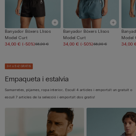
Banyador Bòxers Llisos
Banyador Bòxers Llisos
Banyad
Model Curt
Model Curt
Model 
34,00 €
(-50%)
34,00 €
(-50%)
34,00
68,00 €
68,00 €
3+1 o 5+2 GRATIS
Empaqueta i estalvia
Samarretes, pijames, ropa interior… Escull 4 articles i emporta't un gratuït o
escull 7 articles de la selecció i emporta't dos gratis!