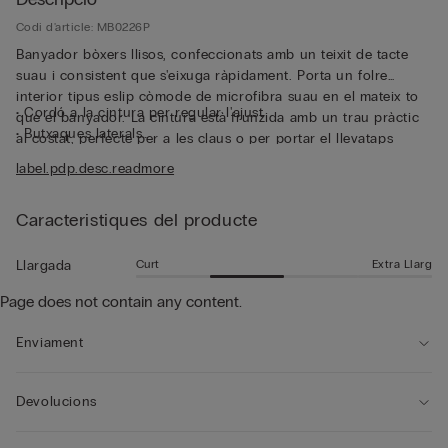
Codi d'article: MB0226P
Banyador bòxers llisos, confeccionats amb un teixit de tacte
suau i consistent que s'eixuga ràpidament. Porta un folre
interior tipus eslip còmode de microfibra suau en el mateix to
• Cordó a la cintura per regular l'ajust
que el banyador. La cintura està frunzida amb un trau pràctic
• Butxaques laterals
al costat, perfecte per a les claus o per portar el llevataps
• Butxaca posterior amb tancament d'imant
metàl·lic inclòs, un detall funcional i distintiu. El banyador es
label.pdp.desc.readmore
• Llevataps metàl·lic
pot plegar dins de la butxaca posterior, de manera que se’n
• Traus posteriors
redueix el volum i es pot transportar fàcilment. Encara que és
• Logotip posterior
Caracteristiques del producte
un banyador, és perfecte per portar també com uns pantalons
• Obertura lateral per a més llibertat de moviment
curts per al temps lliure.
• Llargada mitjana
Curt
Extra Llarg
Llargada
• Ajust estàndard
Page does not contain any content.
• El model fa 185 cm d'alçada i porta la talla L
Enviament
Devolucions