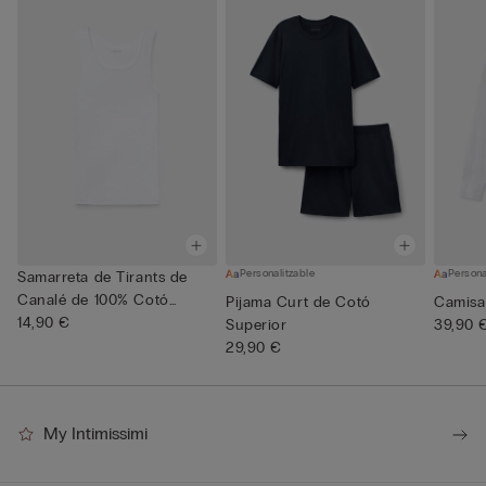
Personalitzable
Persona
Samarreta de Tirants de
Canalé de 100% Cotó
Pijama Curt de Cotó
Camisa 
Superi...
14,90 €
Superior
39,90 
29,90 €
My Intimissimi