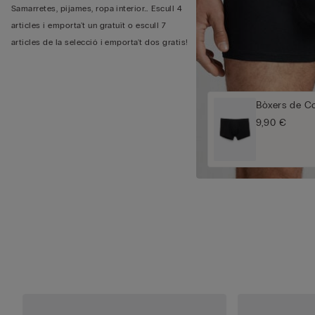
Samarretes, pijames, ropa interior… Escull 4
articles i emporta't un gratuït o escull 7
articles de la selecció i emporta't dos gratis!
Bòxers de C
9,90 €