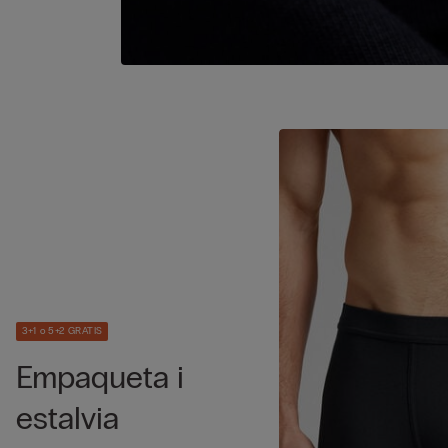
3+1 o 5+2 GRATIS
Empaqueta i
estalvia