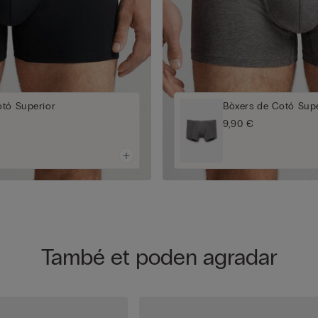
otó Superior
Bòxers de Cotó Supe
9,90 €
També et poden agradar