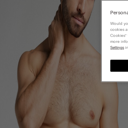
Persona
Would you
cookies a
Cookies” 
more info
Settings
in