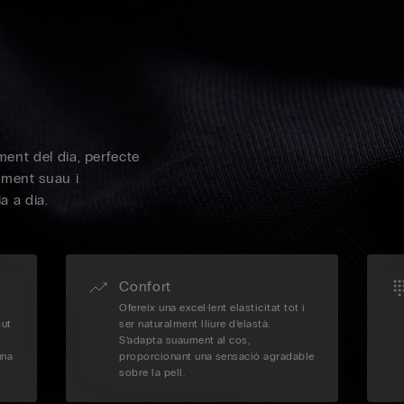
oment del dia, perfecte
lement suau i
a a dia.
Confort
Ofereix una excel·lent elasticitat tot i
gut
ser naturalment lliure d’elastà.
S’adapta suaument al cos,
una
proporcionant una sensació agradable
sobre la pell.