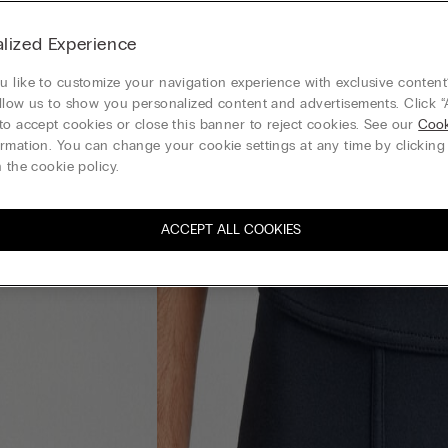
lized Experience
 like to customize your navigation experience with exclusive content?
llow us to show you personalized content and advertisements. Click “
to accept cookies or close this banner to reject cookies. See our
Cook
rmation. You can change your cookie settings at any time by clickin
 the cookie policy.
ACCEPT ALL COOKIES