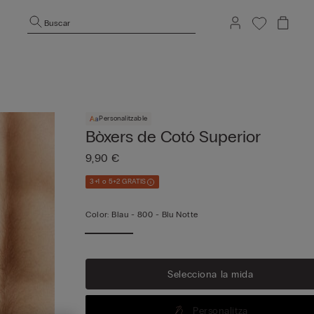
Buscar
Personalitzable
Bòxers de Cotó Superior
9,90 €
3+1 o 5+2 GRATIS
Color:
Blau -
800 - Blu Notte
Veu
mé
Selecciona la mida
Personalitza