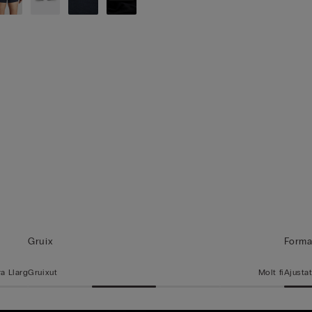
Gruix
Form
ra Llarg
Gruixut
Molt fi
Ajusta