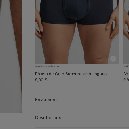
Personalitzable
P
Bòxers de Cotó Superior amb Logotip
Bò
9,90 €
9,
Enviament
Devolucions