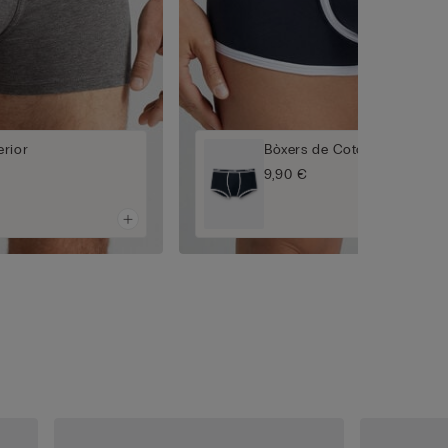
rior
Bòxers de Cotó Superior a
9,90 €