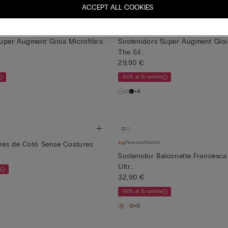
+3
ACCEPT ALL COOKIES
uper Augment Gioia Microfibra
Sostenidors Super Augment Gioi
The Sil...
29,90 €
-50% al 3r article
+4
Personalitzable
eres de Cotó Sense Costures
Sostenidor Balconette Francesca
Ultr...
32,90 €
-50% al 3r article
+3