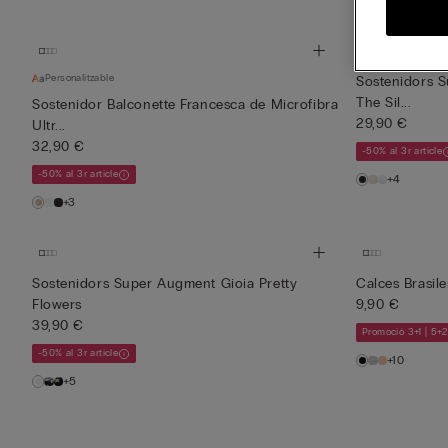
Personalitzable
Sostenidors S
The Sil...
Sostenidor Balconette Francesca de Microfibra
29,90 €
Ultr...
32,90 €
-50% al 3r article
-50% al 3r article
+4
+3
Sostenidors Super Augment Gioia Pretty
Calces Brasil
Flowers
9,90 €
39,90 €
Promoció 3+1 | 5+2
-50% al 3r article
+10
+5