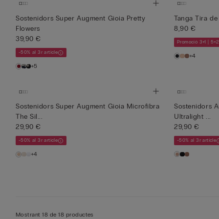
Sostenidors Super Augment Gioia Pretty
Tanga Tira de
Flowers
8,90 €
39,90 €
Promoció 3+1 | 5+2
-50% al 3r article
+4
+5
Sostenidors Super Augment Gioia Microfibra
Sostenidors A
The Sil...
Ultralight ...
29,90 €
29,90 €
-50% al 3r article
-50% al 3r article
+4
Mostrant 18 de 18 productes