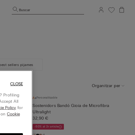
Buscar
best sellers pijames
CLOSE
Organitzar per
 Profiling
Personalitzable
Accept All
 de Microfibra
Sostenidors Bandó Gioia de Microfibra
ie Policy
for
Ultralight
g on
Cookie
32,90 €
-50% al 3r article