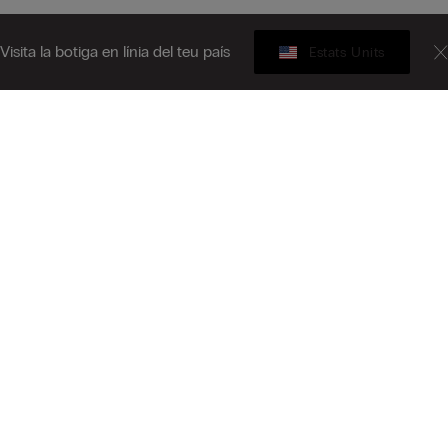
Visita la botiga en línia del teu país
Estats Units
Targeta Regal
iu-te al butlletí informatiu
L