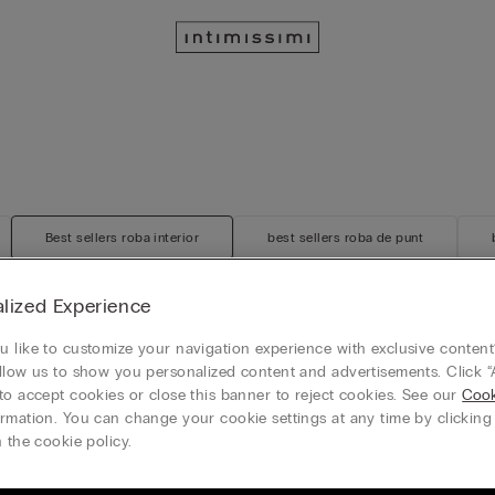
Best sellers roba interior
best sellers roba de punt
lized Experience
 like to customize your navigation experience with exclusive content?
Personalitzable
llow us to show you personalized content and advertisements. Click “
ó i Punta
Sostenidor Balconette Francesca
to accept cookies or close this banner to reject cookies. See our
Cook
Ultr...
rmation. You can change your cookie settings at any time by clickin
32,90 €
 the cookie policy.
-50% al 3r article