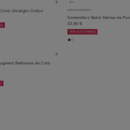
Personalitzable
 Cotó Ultralight Cotton
Sostenidors Balcó Denise de Pun
32,90 €
-50% al 3r article
ugment Bellissima de Cotó