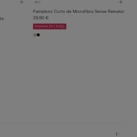
Pantalons Curts de Microfibra Sense Rematar
39,90 €
ta
Promoció 3+1 | 5+2
1