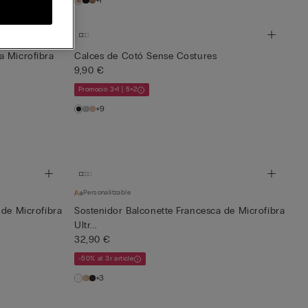
+1
a Microfibra
Calces de Cotó Sense Costures
9,90 €
Promoció 3+1 | 5+2
+9
Personalitzable
 de Microfibra
Sostenidor Balconette Francesca de Microfibra
Ultr...
32,90 €
-50% al 3r article
+3