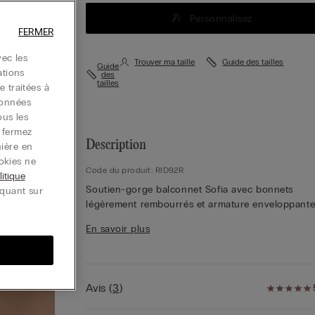
Personnalisez
FERMER
ec les
Trouver ma taille
Guide des tailles
Guide
ations
des
tailles
e traitées à
données
ous les
u fermez
Description
nière en
okies ne
Code du produit: RID92R
litique
Soutien-gorge balconnet Sofia avec bonnets
iquant sur
légèrement rembourrés et armature enveloppante
galbe et soutient la poitrine. Il est fabriqué en soi
En savoir plus
enrichie de stretch et le tour de poitrine est doub
de tulle pour une meilleure adhérence sur le corp
Les bretelles se règlent dans le dos et présentent
double bretelle tressée élégante à l'avant. Les tail
Avis
(
3
)
3D-4C-5B sont entièrement élastiques pour garan
un ajustement optimal. Ce modèle confère un sou