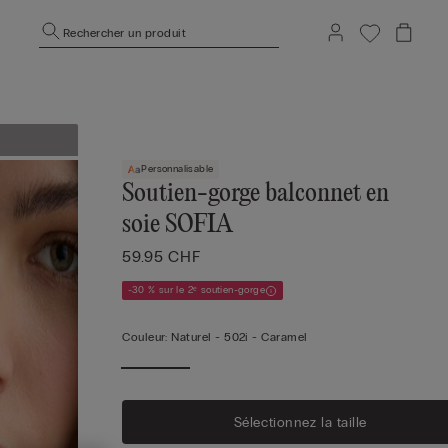
Rechercher un produit
Personnalisable
Soutien-gorge balconnet en
soie SOFIA
59.95 CHF
-30 % sur le 2ᵉ soutien-gorge
Couleur:
Naturel -
502i - Caramel
Sélectionnez la taille