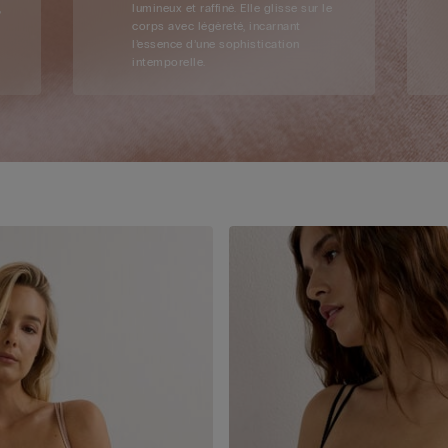
,
lumineux et raffiné. Elle glisse sur le
corps avec légèreté, incarnant
l’essence d’une sophistication
intemporelle.