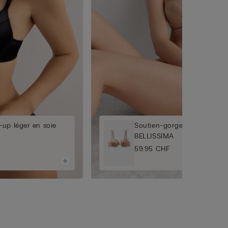
up léger en soie
Soutien-gorge push-up lége
BELLISSIMA
59.95 CHF