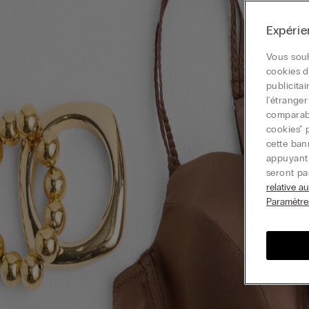
Expérie
Vous souh
cookies d
publicita
l'étrange
comparable
cookies" 
cette ban
appuyant 
seront pa
relative a
Paramètre