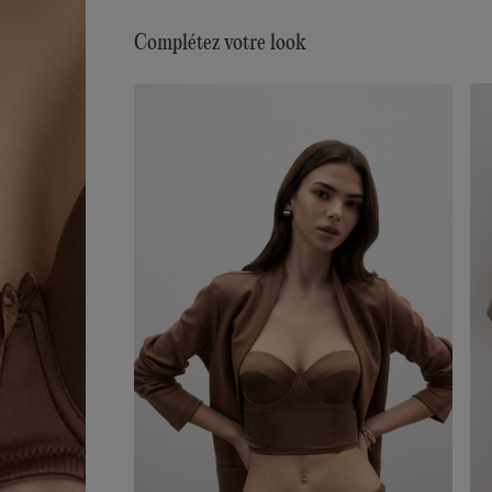
optimal et met en valeur le décolleté en arrondiss
les formes pour un style sensuel et raffiné.
Complétez votre look