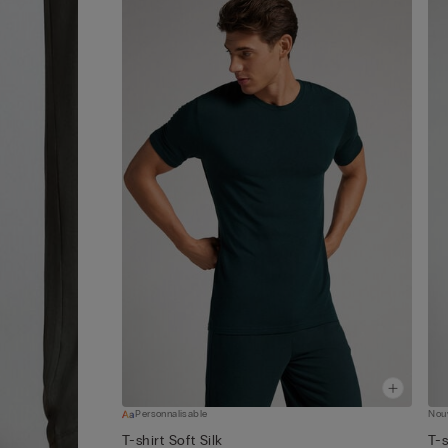
Personnalisable
Nou
T-shirt Soft Silk
T-s