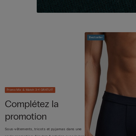
Bestseller
Promo Mix & Match 3+1 GRATUIT
Complétez la
promotion
Sous-vêtements, tricots et pyjamas dans une