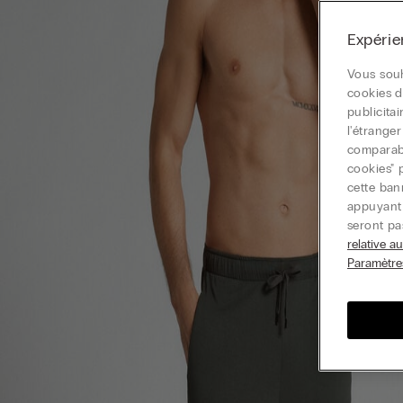
Expérie
Vous souh
cookies d
publicita
l'étrange
comparable
cookies" 
cette ban
appuyant 
seront pa
relative a
Paramètre