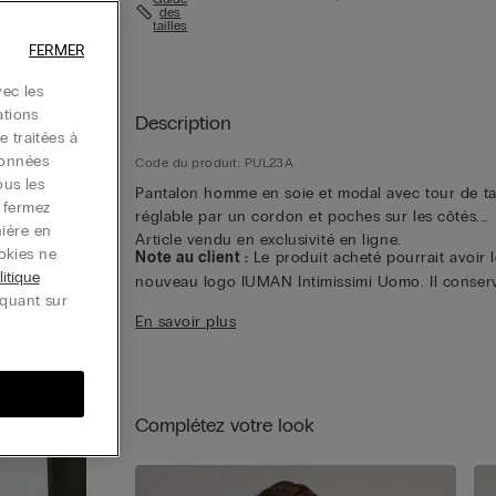
des
tailles
FERMER
ec les
ations
Description
e traitées à
données
Code du produit: PUL23A
ous les
Pantalon homme en soie et modal avec tour de tai
u fermez
réglable par un cordon et poches sur les côtés.
nière en
Article vendu en exclusivité en ligne.
okies ne
Note au client :
Le produit acheté pourrait avoir l
litique
nouveau logo IUMAN Intimissimi Uomo. Il conser
iquant sur
les mêmes caractéristiques de composition, de c
En savoir plus
et de finition que celui présenté sur cette page.
Complétez votre look