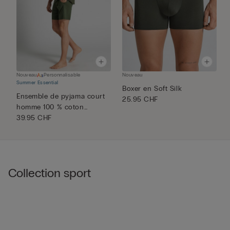
Nouveau
Personnalisable
Nouveau
N
Summer Essential
Boxer en Soft Silk
T
Ensemble de pyjama court
25.95 CHF
m
homme 100 % coton
4
Supérie...
39.95 CHF
Collection sport