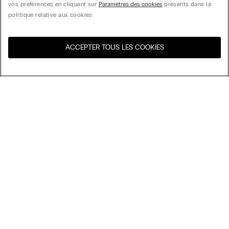
vos préférences en cliquant sur
Paramètres des cookies
présents dans la
politique relative aux cookies.
ACCEPTER TOUS LES COOKIES
Visitez l’e-store de votre
United States
pays
My Intimissimi
Carte cadeau
Développement durable