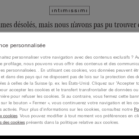
es désolés, mais nous n'avons pas pu trouver c
ujours explorer notre collection via le menu ou en visitant la page d
nce personnalisée
la page d’accueil
aitez personnaliser votre navigation avec des contenus exclusifs ? Av
e profilage, nous pouvons vous offrir des contenus et des communic
ires personnalisées. . En utilisant ces cookies, vos données peuvent êtr
r et dans des pays qui ne disposent pas de lois sur la protection des 
Carte cadeau
s à celles de la Suisse (p. ex. les États-Unis). Cliquez sur "Accepter t
pour accepter les cookies et le transfert transfrontalier de données o
nière pour refuser les cookies. Si au contraire, vous fermez cette ban
sur le bouton « Fermer », vous continuerez votre navigation et les co
s activés. Pour plus d'informations sur les cookies, consultez notre
Po
ux cookies
. Vous pouvez modifier à tout moment vos préférences en cl
s des cookies
présents dans la politique relative aux cookies.
vez-vous à la newsletter pour rester au
T
nt des nouveautés et promotions