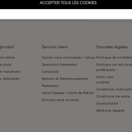
ACCEPTER TOUS LES COOKIES
produit
Service client
Données légales
es tailles
Suivez votre commande / retour
Politique de confident
e style
Questions fréquentes
Politique sur les cook
préférences
et traitement
Livraisons
s vêtements
Retours et Remboursements
Paiements
Conditions d’utilisati
Carte Cadeau / Carte de Retour
Conditions de vente
Envoyez-nous un email
Accessibilité
Mentions légales