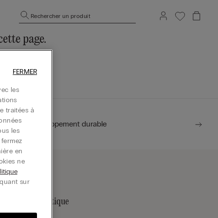
Rechercher un produit
ette page.
’accueil.
FERMER
ec les
ations
e traitées à
données
Développement durable
ous les
u fermez
nière en
okies ne
litique
iquant sur
rouver une boutique