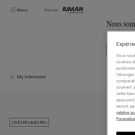
Menu
Pour lui:
Nous somm
Vous pouvez to
Expérie
Accédez à 
Vous souh
cookies d
publicita
l'étrange
My Intimissimi
comparable
cookies" 
cette ban
appuyant 
seront pa
relative a
Paramètre
Inscri
coura