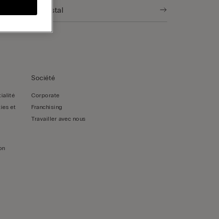
Société
ialité
Corporate
ies et
Franchising
Travailler avec nous
on