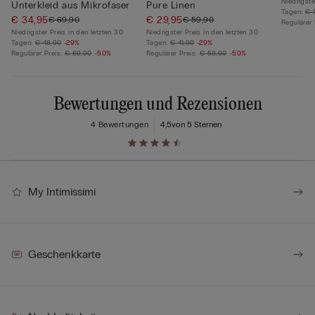
Niedrigste
Unterkleid aus Mikrofaser
Pure Linen
Tagen:
€ 
€ 34,95
€ 29,95
€ 69,90
€ 59,90
Regulärer 
Niedrigster Preis in den letzten 30
Niedrigster Preis in den letzten 30
Tagen:
€ 48,90
-29%
Tagen:
€ 41,90
-29%
Regulärer Preis:
€ 69,90
-50%
Regulärer Preis:
€ 59,90
-50%
Bewertungen und Rezensionen
4 Bewertungen
4,5
von 5 Sternen
My Intimissimi
Geschenkkarte