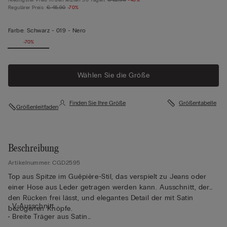
Regulärer Preis:
€ 45,90
-70%
Farbe:
Schwarz -
019 - Nero
-70%
Wählen Sie die Größe
Finden Sie Ihre Größe
Größentabelle
Größenleitfaden
Beschreibung
Artikelnummer: CGD2595
Top aus Spitze im Guêpière-Stil, das verspielt zu Jeans oder
einer Hose aus Leder getragen werden kann. Ausschnitt, der
den Rücken frei lässt, und elegantes Detail der mit Satin
• V-Ausschnitt
bezogenen Knöpfe.
• Breite Träger aus Satin