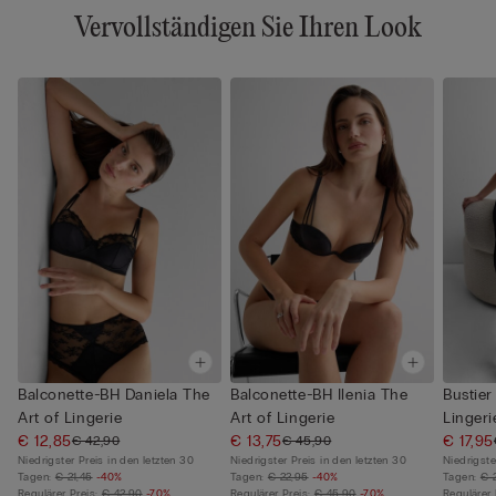
Vervollständigen Sie Ihren Look
Balconette-BH Daniela The
Balconette-BH Ilenia The
Bustier
Art of Lingerie
Art of Lingerie
Lingeri
€ 12,85
€ 13,75
€ 17,95
€ 42,90
€ 45,90
Niedrigster Preis in den letzten 30
Niedrigster Preis in den letzten 30
Niedrigste
Tagen:
€ 21,45
-40%
Tagen:
€ 22,95
-40%
Tagen:
€ 
Regulärer Preis:
€ 42,90
-70%
Regulärer Preis:
€ 45,90
-70%
Regulärer 