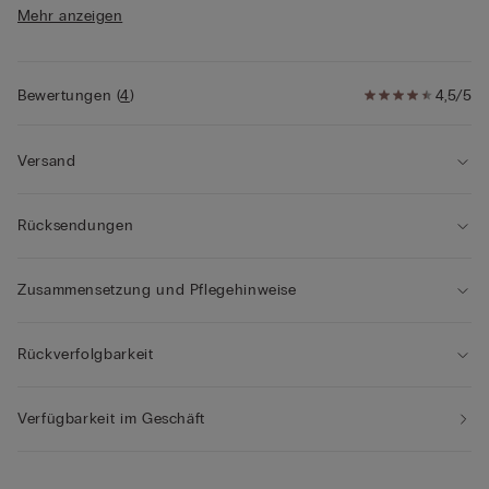
• Strumpfhalterhaken
Mehr anzeigen
• Weich fallende Passform
• Das Model ist 1,75 m groß und trägt Größe S
Bewertungen
(
4
)
4,5/5
Versand
Rücksendungen
Zusammensetzung und Pflegehinweise
Rückverfolgbarkeit
Verfügbarkeit im Geschäft