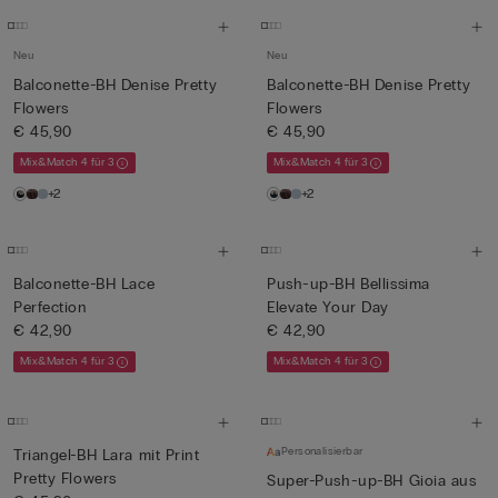
Neu
Neu
Balconette-BH Denise Pretty
Balconette-BH Denise Pretty
Flowers
Flowers
€ 45,90
€ 45,90
Mix&Match 4 für 3
Mix&Match 4 für 3
+2
+2
Balconette-BH Lace
Push-up-BH Bellissima
Perfection
Elevate Your Day
€ 42,90
€ 42,90
Mix&Match 4 für 3
Mix&Match 4 für 3
Personalisierbar
Triangel-BH Lara mit Print
Pretty Flowers
Super-Push-up-BH Gioia aus