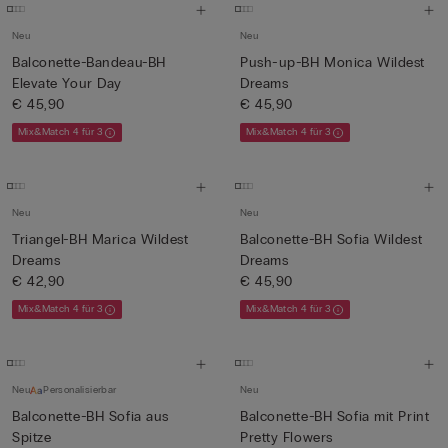
Neu
Neu
Balconette-Bandeau-BH
Push-up-BH Monica Wildest
Elevate Your Day
Dreams
€ 45,90
€ 45,90
Mix&Match 4 für 3
Mix&Match 4 für 3
Neu
Neu
Triangel-BH Marica Wildest
Balconette-BH Sofia Wildest
Dreams
Dreams
€ 42,90
€ 45,90
Mix&Match 4 für 3
Mix&Match 4 für 3
Neu
Personalisierbar
Neu
Balconette-BH Sofia aus
Balconette-BH Sofia mit Print
Spitze
Pretty Flowers