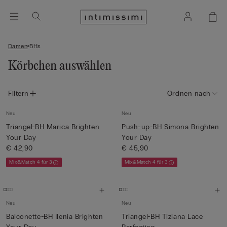
Damen
BHs
Körbchen auswählen
Filtern
Ordnen nach
Neu
Neu
Triangel-BH Marica Brighten
Push-up-BH Simona Brighten
Your Day
Your Day
€ 42,90
€ 45,90
Mix&Match 4 für 3
Mix&Match 4 für 3
Neu
Neu
Balconette-BH Ilenia Brighten
Triangel-BH Tiziana Lace