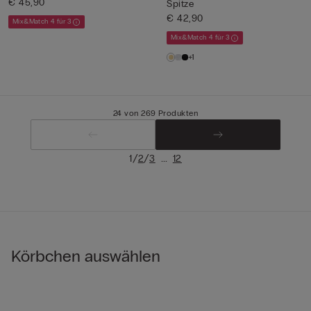
€ 45,90
Spitze
€ 42,90
Mix&Match 4 für 3
Mix&Match 4 für 3
+1
24 von 269 Produkten
/
/
...
1
2
3
12
Körbchen auswählen