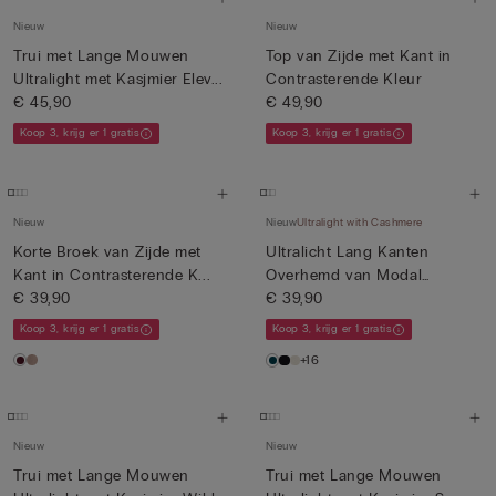
Nieuw
Nieuw
Trui met Lange Mouwen
Top van Zijde met Kant in
Ultralight met Kasjmier Elev...
Contrasterende Kleur
€ 45,90
€ 49,90
Koop 3, krijg er 1 gratis
Koop 3, krijg er 1 gratis
Nieuw
Nieuw
Ultralight with Cashmere
Korte Broek van Zijde met
Ultralicht Lang Kanten
Kant in Contrasterende K...
Overhemd van Modal
€ 39,90
Kasjmier
€ 39,90
Koop 3, krijg er 1 gratis
Koop 3, krijg er 1 gratis
+16
Nieuw
Nieuw
Trui met Lange Mouwen
Trui met Lange Mouwen