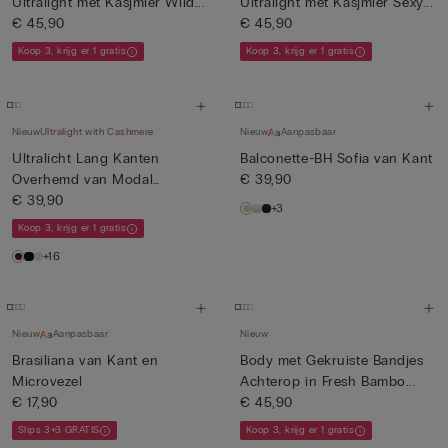
Ultralight met Kasjmier Wild...
Ultralight met Kasjmier Sexy...
€ 45,90
€ 45,90
Koop 3, krijg er 1 gratis
Koop 3, krijg er 1 gratis
Nieuw
Ultralight with Cashmere
Nieuw
Aanpasbaar
Ultralicht Lang Kanten
Balconette-BH Sofia van Kant
Overhemd van Modal
€ 39,90
Kasjmier
€ 39,90
+3
Koop 3, krijg er 1 gratis
+16
Nieuw
Aanpasbaar
Nieuw
Brasiliana van Kant en
Body met Gekruiste Bandjes
Microvezel
Achterop in Fresh Bambo...
€ 17,90
€ 45,90
Slips 3+3 GRATIS
Koop 3, krijg er 1 gratis