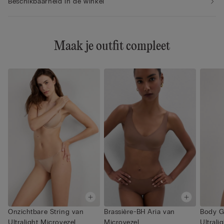
Beschikbaarheid in de winkel
Maak je outfit compleet
Onzichtbare String van
Brassière-BH Aria van
Body G
Ultralight Microvezel
Microvezel
Ultrali