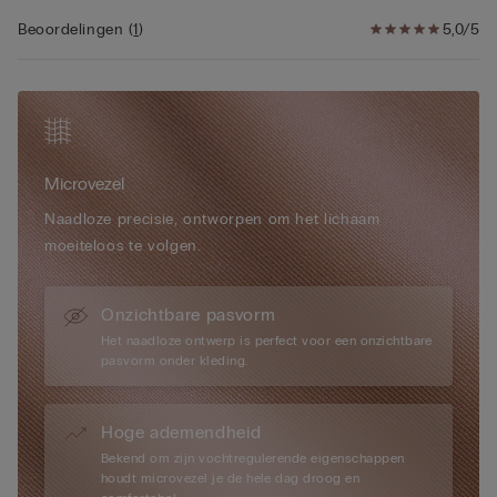
• Zeer natuurlijk effect van ronde borsten
nodig. Deze bh kan namelijk met of zonder cups worden
• Het model is 175 cm lang en draagt maat S
Beoordelingen
(
1
)
5,0/5
gedragen, afhankelijk van de gelegenheid of de behoefte van
het moment. Superzacht, superlicht, supercomfortabel: de
nieuwe bh die je nooit meer wilt missen.
Microvezel
Naadloze precisie, ontworpen om het lichaam
moeiteloos te volgen.
Onzichtbare pasvorm
Het naadloze ontwerp is perfect voor een onzichtbare
pasvorm onder kleding.
Hoge ademendheid
Bekend om zijn vochtregulerende eigenschappen
houdt microvezel je de hele dag droog en