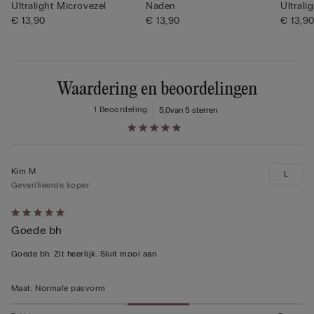
Ultralight Microvezel
Naden
Ultrali
€ 13,90
€ 13,90
€ 13,9
Waardering en beoordelingen
1 Beoordeling
5,0
van 5 sterren
Kim M
L
Geverifieerde koper
5
Goede bh
op
5
Goede bh. Zit heerlijk. Sluit mooi aan.
beoordeeld
Maat
:
Normale pasvorm