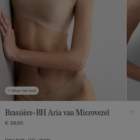
Shop the look
Brassière-BH Aria van Microvezel
€ 39,90
Kleur:
Nude -
044 - Honey