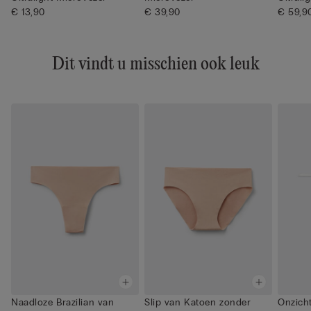
€ 13,90
€ 39,90
€ 59,9
Dit vindt u misschien ook leuk
Naadloze Brazilian van
Slip van Katoen zonder
Onzich