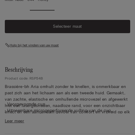
Selecteer maat
Hulp bij het vinden van uw maat
Beschrijving
Product code: RSP54B
Brassière-bh Aria omhult zonder te knellen, is onmerkbaar en
past zich aan het lichaam aan als een tweede huid. Gemaakt
van zachte, elastische en omhullende microvezel en afgewerkt
• Voorgevormde cup
met een lasergesneden, naadloze rand, voor een onzichtbaar
• Uitneembare microgeperforeerde vulling van de cup
effect en een aangenaam gevoel van comfort en vrijheid op elk
• Zonder beugel
moment van de dag. Bijzonder zijn de uitneembare, dunne en
Leer meer
• Aan de achterkant verstelbare elastische schouderbandjes
ademende ergonomische cups, waarop aangegeven staat aan
• Ultraplatte sluitingen aan de achterkant
welke kant ze in de juiste cup moeten worden geplaatst indien