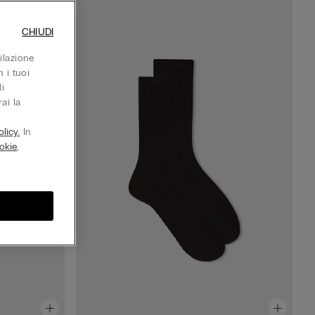
CHIUDI
ilazione
 i tuoi
i
ai la
licy.
In
okie
,