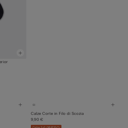
erior
Calze Corte in Filo di Scozia
9,90 €
Calze 3+3 GRATIS