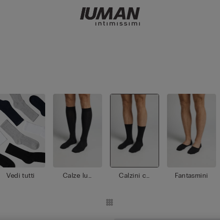
Vedi tutti
Calze lun
Calzini co
Fantasmini
ghe
rti