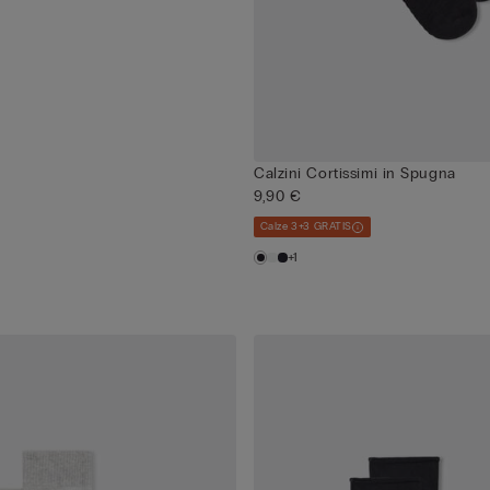
Calzini Cortissimi in Spugna
9,90 €
Calze 3+3 GRATIS
+1