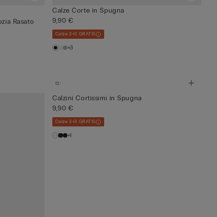
Calze Corte in Spugna
9,90 €
ozia Rasato
Calze 3+3 GRATIS
+3
Calzini Cortissimi in Spugna
9,90 €
Calze 3+3 GRATIS
+1