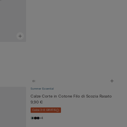
Summer Essential
Calze Corte in Cotone Filo di Scozia Rasato
9,90 €
Calze 3+3 GRATIS
+4