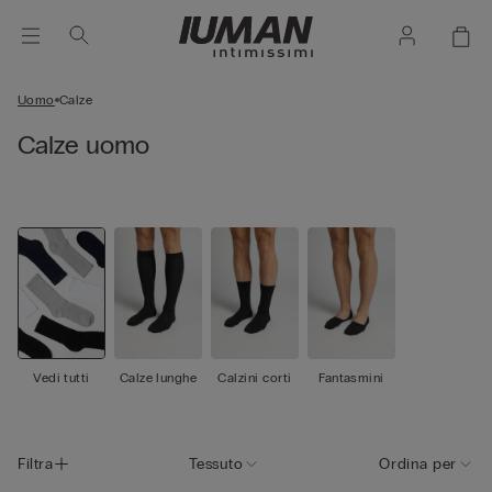
Uomo
Calze
Calze uomo
Vedi tutti
Calze lunghe
Calzini corti
Fantasmini
Filtra
Tessuto
Ordina per