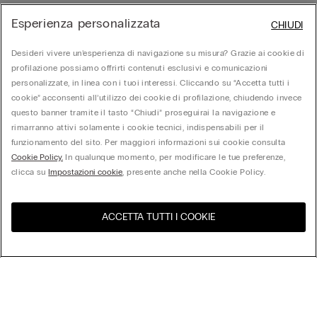
Esperienza personalizzata
CHIUDI
Desideri vivere un’esperienza di navigazione su misura? Grazie ai cookie di
profilazione possiamo offrirti contenuti esclusivi e comunicazioni
personalizzate, in linea con i tuoi interessi. Cliccando su “Accetta tutti i
cookie” acconsenti all’utilizzo dei cookie di profilazione, chiudendo invece
questo banner tramite il tasto “Chiudi” proseguirai la navigazione e
rimarranno attivi solamente i cookie tecnici, indispensabili per il
funzionamento del sito. Per maggiori informazioni sui cookie consulta
Cookie Policy.
In qualunque momento, per modificare le tue preferenze,
clicca su
Impostazioni cookie
, presente anche nella Cookie Policy.
ACCETTA TUTTI I COOKIE
United States
Visita l'e-store del tuo paese
Ordina per
I più venduti