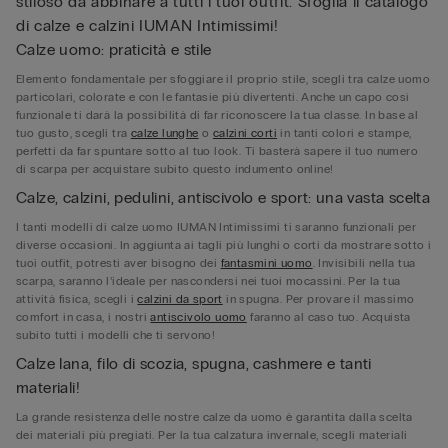
stiloso da abbinare a tutti i tuoi outfit. Sfoglia il catalogo
di calze e calzini IUMAN Intimissimi!
Calze uomo: praticità e stile
Elemento fondamentale per sfoggiare il proprio stile, scegli tra calze uomo
particolari, colorate e con le fantasie più divertenti. Anche un capo così
funzionale ti darà la possibilità di far riconoscere la tua classe. In base al
tuo gusto, scegli tra
calze lunghe
o
calzini corti
in tanti colori e stampe,
perfetti da far spuntare sotto al tuo look. Ti basterà sapere il tuo numero
di scarpa per acquistare subito questo indumento online!
Calze, calzini, pedulini, antiscivolo e sport: una vasta scelta
I tanti modelli di calze uomo IUMAN Intimissimi ti saranno funzionali per
diverse occasioni. In aggiunta ai tagli più lunghi o corti da mostrare sotto i
tuoi outfit, potresti aver bisogno dei
fantasmini uomo
. Invisibili nella tua
scarpa, saranno l’ideale per nascondersi nei tuoi mocassini. Per la tua
attività fisica, scegli i
calzini da sport
in spugna. Per provare il massimo
comfort in casa, i nostri
antiscivolo uomo
faranno al caso tuo. Acquista
subito tutti i modelli che ti servono!
Calze lana, filo di scozia, spugna, cashmere e tanti
materiali!
La grande resistenza delle nostre calze da uomo è garantita dalla scelta
dei materiali più pregiati. Per la tua calzatura invernale, scegli materiali