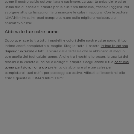
come il nostro caldo cotone, lana e cashmere. La qualità unica delle calze
uomo filo di scozia ti stupirà per la sua fibra finissima, fresca e leggera. Per
svolgere attività fisica, non farti mancare le calze in spugna. Con le texture
IUMAN Intimissimi puoi sempre contare sulla migliore resistenza e
confortevolezza!
Abbina le tue calze uomo
Dopo aver scelto tra tutti i modelli e colori delle nostre calze uomo, il tuo
intimo andrà completato al meglio. Sfoglia tutto il nostro
intimo in cotone
Superior extrafine
e fatti ispirare dalle fantasie che si abbinano al meglio
con quella dei tuoi calzini uomo. Anche tra i nostri slip boxer, la qualità dei
tessuti e la varietà di colori e design ti stupirà. Scegli anche il tuo
costume
uomo pantaloncino lungo
preferito da abbinare alle tue calze per
completare i tuoi outfit per passeggiate estive. Affidati all’inconfondibile
stile e qualità di IUMAN Intimissimi!