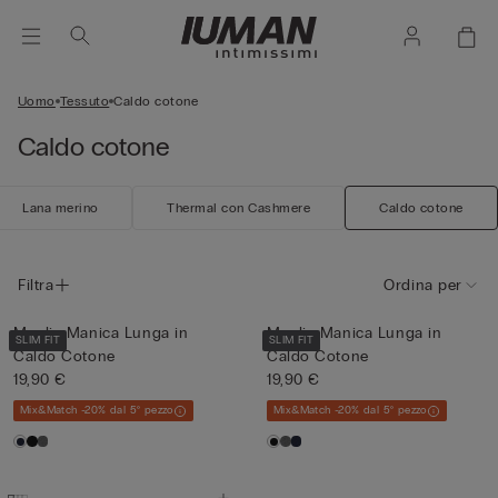
Uomo
Tessuto
Caldo cotone
Caldo cotone
Lana merino
Thermal con Cashmere
Caldo cotone
Filtra
Ordina per
Maglia Manica Lunga in
Maglia Manica Lunga in
SLIM FIT
SLIM FIT
Caldo Cotone
Caldo Cotone
19,90 €
19,90 €
Mix&Match -20% dal 5° pezzo
Mix&Match -20% dal 5° pezzo