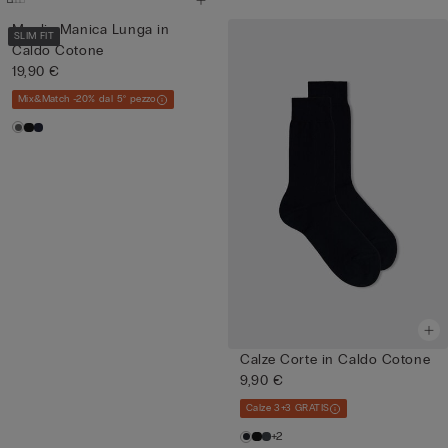
Maglia Manica Lunga in
SLIM FIT
Caldo Cotone
19,90 €
Mix&Match -20% dal 5° pezzo
Calze Corte in Caldo Cotone
9,90 €
Calze 3+3 GRATIS
+2