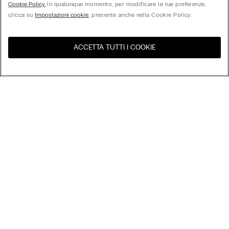
Cookie Policy.
In qualunque momento, per modificare le tue preferenze,
clicca su
Impostazioni cookie
, presente anche nella Cookie Policy.
ACCETTA TUTTI I COOKIE
United States
Visita l'e-store del tuo paese
Ordina per
I più venduti
Prezzo dal più alto al più basso
My Intimissimi
Prezzo dal più basso al più alto
Nuovi Arrivi
Gift Card
Sostenibilità