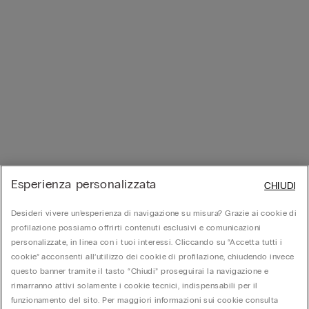
Esperienza personalizzata
CHIUDI
Desideri vivere un’esperienza di navigazione su misura? Grazie ai cookie di
profilazione possiamo offrirti contenuti esclusivi e comunicazioni
personalizzate, in linea con i tuoi interessi. Cliccando su “Accetta tutti i
cookie” acconsenti all’utilizzo dei cookie di profilazione, chiudendo invece
questo banner tramite il tasto “Chiudi” proseguirai la navigazione e
rimarranno attivi solamente i cookie tecnici, indispensabili per il
funzionamento del sito. Per maggiori informazioni sui cookie consulta