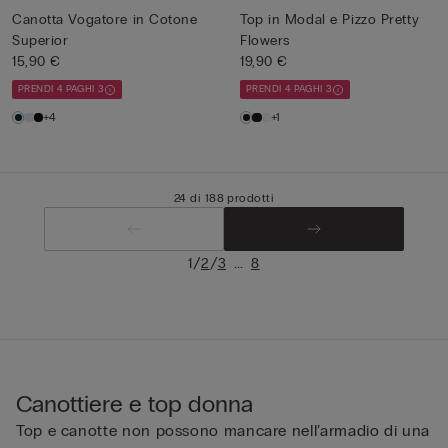
Canotta Vogatore in Cotone
Top in Modal e Pizzo Pretty
Superior
Flowers
15,90 €
19,90 €
PRENDI 4 PAGHI 3
PRENDI 4 PAGHI 3
+4
+1
24 di 188 prodotti
/
/
...
1
2
3
8
Canottiere e top donna
Top e canotte non possono mancare nell’armadio di una