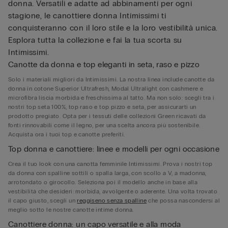
donna. Versatili e adatte ad abbinamenti per ogni
stagione, le canottiere donna Intimissimi ti
conquisteranno con il loro stile e la loro vestibilità unica.
Esplora tutta la collezione e fai la tua scorta su
Intimissimi.
Canotte da donna e top eleganti in seta, raso e pizzo
Solo i materiali migliori da Intimissimi. La nostra linea include canotte da
donna in cotone Superior Ultrafresh, Modal Ultralight con cashmere e
microfibra liscia morbida e freschissima al tatto. Ma non solo: scegli tra i
nostri top seta 100%, top raso e top pizzo e seta, per assicurarti un
prodotto pregiato. Opta per i tessuti delle collezioni Green ricavati da
fonti rinnovabili come il legno, per una scelta ancora più sostenibile.
Acquista ora i tuoi top e canotte preferiti.
Top donna e canottiere: linee e modelli per ogni occasione
Crea il tuo look con una canotta femminile Intimissimi. Prova i nostri top
da donna con spalline sottili o spalla larga, con scollo a V, a madonna,
arrotondato o girocollo. Seleziona poi il modello anche in base alla
vestibilità che desideri: morbida, avvolgente o aderente. Una volta trovato
il capo giusto, scegli un
reggiseno senza spalline
che possa nascondersi al
meglio sotto le nostre canotte intime donna.
Canottiere donna: un capo versatile e alla moda