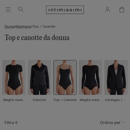
Donna
Maglieria
Top / Canotte
Top e canotte da donna
Maglie manic
Camicie
Top / Canotte
Maglie manic
Cardigan / Gi
he corte
he lunghe
acche
Filtra
Ordina per