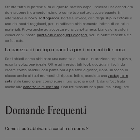
Sfrutta tutte le potenzialità di questo pratico capo. Indossa una canottiera
donna come indumento intimo o come top sottogiacca elegante, in
alternativa ai
body sottogiacca
. Portala, invece, con degli
slip in cotone
e
uno dei nostri reggiseni, per un raffinato abbinamento intimo di colori e
materiali. Prova anche ad accostare una canotta nera, bianca o in colori
vivaci con i nostri
pantaloni e leggings eleganti
, per un outfit essenziale e
sofisticato.
La carezza di un top o canotta per i momenti di riposo
Se ti chiedi come abbinare una canotta di seta o un prezioso top in pizzo,
ecco la soluzione ideale. Oltre ad irresistibili look quotidiani, facili da
creare combinandoli con pantaloni a palazzo o gonne, dona un tocco di
classe anche ai tuoi momenti di riposo. Infine, acquista una
vestaglia in
seta
stile kimono per completare il tuo speciale outfit. dai un'occhiata
anche alle
canotte in microfibra
. Con Intimissimi non puoi mai sbagliare.
Domande Frequenti
Come si può abbinare la canotta da donna?