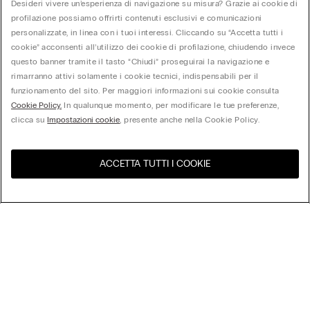
Desideri vivere un’esperienza di navigazione su misura? Grazie ai cookie di
profilazione possiamo offrirti contenuti esclusivi e comunicazioni
personalizzate, in linea con i tuoi interessi. Cliccando su “Accetta tutti i
cookie” acconsenti all’utilizzo dei cookie di profilazione, chiudendo invece
questo banner tramite il tasto “Chiudi” proseguirai la navigazione e
rimarranno attivi solamente i cookie tecnici, indispensabili per il
funzionamento del sito. Per maggiori informazioni sui cookie consulta
Cookie Policy.
In qualunque momento, per modificare le tue preferenze,
clicca su
Impostazioni cookie
, presente anche nella Cookie Policy.
ACCETTA TUTTI I COOKIE
United States
Visita l'e-store del tuo paese
Ordina per
I più venduti
Prezzo dal più alto al più basso
My Intimissimi
Prezzo dal più basso al più alto
Nuovi Arrivi