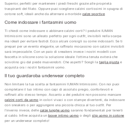
Superior, perfetti per mantenere i piedi freschi grazie alle proprietà
traspiranti del filato. Oppure puoi scegliere calzini cortissimi in spugna di
cotone soft, ideali anche da alternare a morbide
calze sportive
.
Come indossare i fantasmini uomo
Ti chiedi come indossare o abbinare calzini corti? I pedulini IUMAN
Intimissimi sono un alleato perfetto per ogni outfit, invisibili nella scarpa
ma ideali per evitare fastidi. Ecco alcuni consigli su come indossarli. Se ti
prepari per un evento elegante, un raffinato mocassino con calzini invisibili
sarà impeccabile. Con un paio di sneakers invece i nostri modelli con
fascetta in silicone sono la soluzione ideale: l’ottima tenuta eviterà che
scivolino giù dal piede muovendoti. Che aspetti? Scegli la
taglia giusta
e
acquista ora i nostri fantasmini uomo.
Il tuo guardaroba underwear completo
Non limitare la tua scelta ai fantasmini IUMAN Intimissimi. Con noi puoi
completare il tuo intimo con capi di assoluto pregio, confortevoli e
raffinati allo stesso tempo. Accanto a dei pedulini non possono mancare
calzini corti da uomo
in colori vivaci o con stampe divertenti, da indossare
con sneakers o per aggiungere una piccola chicca al tuo outfit. Per
l’inverno invece, delle
calze lunghe uomo
saranno fondamentali per tenerti
al caldo. Infine acquista un
boxer intimo uomo
o degli
slip uomo in cotone
per un underwear completo!