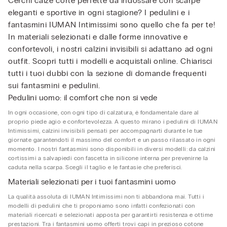
Cerchi calze corte perfette da indossare con scarpe
eleganti e sportive in ogni stagione? I pedulini e i
fantasmini IUMAN Intimissimi sono quello che fa per te!
In materiali selezionati e dalle forme innovative e
confortevoli, i nostri calzini invisibili si adattano ad ogni
outfit. Scopri tutti i modelli e acquistali online. Chiarisci
tutti i tuoi dubbi con la sezione di domande frequenti
sui fantasmini e pedulini.
Pedulini uomo: il comfort che non si vede
In ogni occasione, con ogni tipo di calzatura, è fondamentale dare al
proprio piede agio e confortevolezza. A questo mirano i pedulini di IUMAN
Intimissimi, calzini invisibili pensati per accompagnarti durante le tue
giornate garantendoti il massimo del comfort e un passo rilassato in ogni
momento. I nostri fantasmini sono disponibili in diversi modelli: da calzini
cortissimi a salvapiedi con fascetta in silicone interna per prevenirne la
caduta nella scarpa. Scegli il taglio e le fantasie che preferisci.
Materiali selezionati per i tuoi fantasmini uomo
La qualità assoluta di IUMAN Intimissimi non ti abbandona mai. Tutti i
modelli di pedulini che ti proponiamo sono infatti confezionati con
materiali ricercati e selezionati apposta per garantirti resistenza e ottime
prestazioni. Tra i fantasmini uomo offerti trovi capi in prezioso cotone