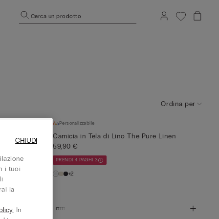
Cerca un prodotto
Ordina per
Personalizzabile
ofibra
Camicia in Tela di Lino The Pure Linen
CHIUDI
59,90 €
ilazione
PRENDI 4 PAGHI 3
 i tuoi
+2
i
ai la
licy.
In