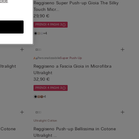
okie
,
Tela di Lino
Reggiseno Super Push-up Gioia The Silky
Touch Micr...
29,90 €
PRENDI 4 PAGHI 3
+4
Personalizzabile
Super Push-Up
tralight
Reggiseno a Fascia Gioia in Microfibra
Ultralight
32,90 €
PRENDI 4 PAGHI 3
+1
Ultralight Cotton
n Cotone
Reggiseno Push-up Bellissima in Cotone
Ultralight ...