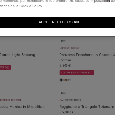
 momento, per modificare le tue preferenze, clicca su
Impostazioni co
Pantalone Lungo con Coulisse in 
anche nella Cookie Policy.
The P...
 e Pizzo
39,90 €
PRENDI 4 PAGHI 3
GHI 3
ACCETTA TUTTI I COOKIE
Ultralight Cotton
 Cotton Light Shaping
Perizoma Fianchetto in Cotone Ul
Cotton
8,90 €
GHI 3
SLIP PRENDI 4 PAGHI 3
+4
collatura profonda
Personalizzabile
ascia Monica in Microfibra
Reggiseno a Triangolo Tiziana i
25,90 €