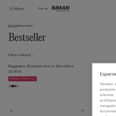
Menu
Per lui:
Donna
Bestseller
Bestseller
Filtra
Mood
Reggiseno Brassière Aria in Microfibra
Reggiseno Bra
32,90 €
32,90 €
Esperie
PRENDI 4 PAGHI 3
PRENDI 4 PAGHI 
Desideri 
+1
+1
possiamo 
interessi.
profilazi
navigazion
funzionam