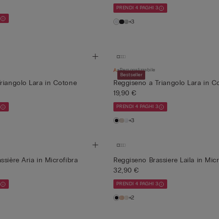
PRENDI 4 PAGHI 3
3
+3
Personalizzabile
Bestseller
riangolo Lara in Cotone
Reggiseno a Triangolo Lara in C
19,90 €
3
PRENDI 4 PAGHI 3
+3
ssière Aria in Microfibra
Reggiseno Brassiere Laila in Micr
32,90 €
3
PRENDI 4 PAGHI 3
+2