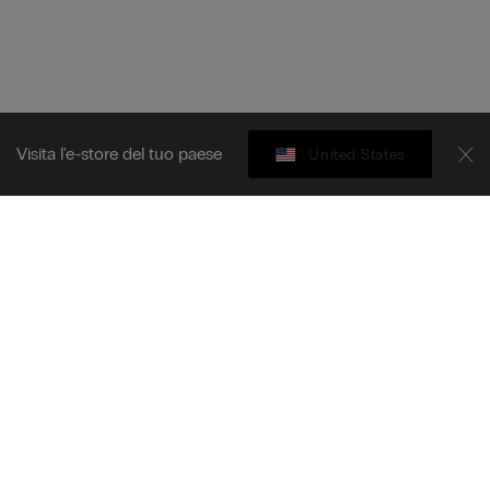
Visita l'e-store del tuo paese
United States
Gift Card