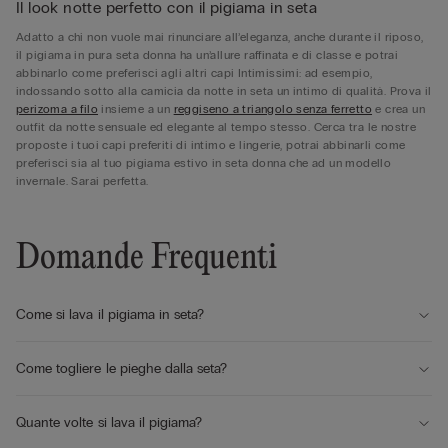
Il look notte perfetto con il pigiama in seta
Adatto a chi non vuole mai rinunciare all’eleganza, anche durante il riposo,
il pigiama in pura seta donna ha un’allure raffinata e di classe e potrai
abbinarlo come preferisci agli altri capi Intimissimi: ad esempio,
indossando sotto alla camicia da notte in seta un intimo di qualità. Prova il
perizoma a filo
insieme a un
reggiseno a triangolo senza ferretto
e crea un
outfit da notte sensuale ed elegante al tempo stesso. Cerca tra le nostre
proposte i tuoi capi preferiti di intimo e lingerie, potrai abbinarli come
preferisci sia al tuo pigiama estivo in seta donna che ad un modello
invernale. Sarai perfetta.
Domande Frequenti
Come si lava il pigiama in seta?
Come togliere le pieghe dalla seta?
Quante volte si lava il pigiama?