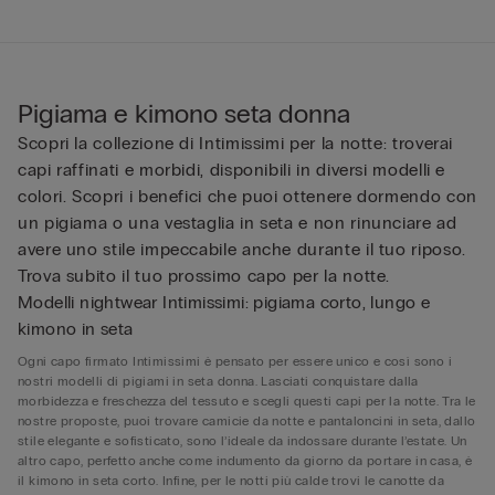
Pigiama e kimono seta donna
Scopri la collezione di Intimissimi per la notte: troverai
capi raffinati e morbidi, disponibili in diversi modelli e
colori. Scopri i benefici che puoi ottenere dormendo con
un pigiama o una vestaglia in seta e non rinunciare ad
avere uno stile impeccabile anche durante il tuo riposo.
Trova subito il tuo prossimo capo per la notte.
Modelli nightwear Intimissimi: pigiama corto, lungo e
kimono in seta
Ogni capo firmato Intimissimi è pensato per essere unico e così sono i
nostri modelli di pigiami in seta donna. Lasciati conquistare dalla
morbidezza e freschezza del tessuto e scegli questi capi per la notte. Tra le
nostre proposte, puoi trovare camicie da notte e pantaloncini in seta, dallo
stile elegante e sofisticato, sono l’ideale da indossare durante l’estate. Un
altro capo, perfetto anche come indumento da giorno da portare in casa, è
il kimono in seta corto. Infine, per le notti più calde trovi le canotte da