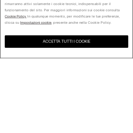
rimarranno attivi solamente i cookie tecnici, indispensabili per il
funzionamento del sito. Per maggiori informazioni sui cookie consulta
Cookie Policy.
In qualunque momento, per modificare le tue preferenze,
clicca su
Impostazioni cookie
, presente anche nella Cookie Policy.
ACCETTA TUTTI I COOKIE
United States
Visita l'e-store del tuo paese
Ordina per
I più venduti
Prezzo dal più alto al più basso
My Intimissimi
Prezzo dal più basso al più alto
Nuovi Arrivi
Gift Card