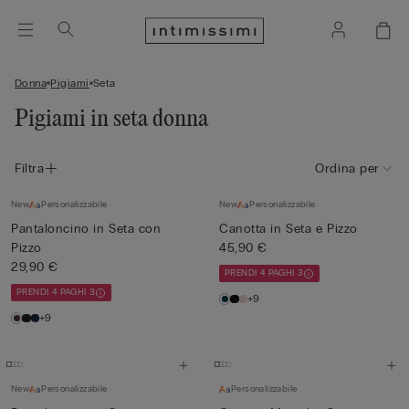
Donna
Pigiami
Seta
Pigiami in seta donna
Filtra
Ordina per
New
Personalizzabile
New
Personalizzabile
Pantaloncino in Seta con
Canotta in Seta e Pizzo
Pizzo
45,90 €
29,90 €
PRENDI 4 PAGHI 3
PRENDI 4 PAGHI 3
+9
+9
New
Personalizzabile
Personalizzabile