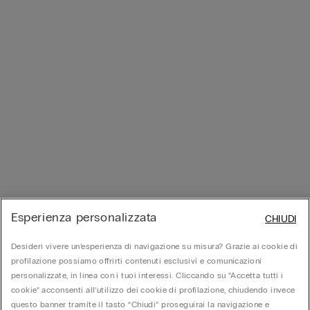
Esperienza personalizzata
CHIUDI
Desideri vivere un’esperienza di navigazione su misura? Grazie ai cookie di
profilazione possiamo offrirti contenuti esclusivi e comunicazioni
personalizzate, in linea con i tuoi interessi. Cliccando su “Accetta tutti i
cookie” acconsenti all’utilizzo dei cookie di profilazione, chiudendo invece
questo banner tramite il tasto “Chiudi” proseguirai la navigazione e