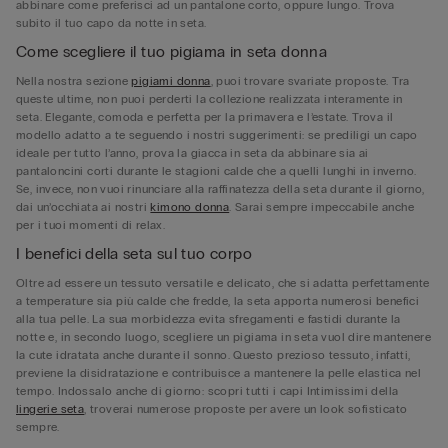
abbinare come preferisci ad un pantalone corto, oppure lungo. Trova
subito il tuo capo da notte in seta.
Come scegliere il tuo pigiama in seta donna
Nella nostra sezione
pigiami donna
, puoi trovare svariate proposte. Tra
queste ultime, non puoi perderti la collezione realizzata interamente in
seta. Elegante, comoda e perfetta per la primavera e l’estate. Trova il
modello adatto a te seguendo i nostri suggerimenti: se prediligi un capo
ideale per tutto l’anno, prova la giacca in seta da abbinare sia ai
pantaloncini corti durante le stagioni calde che a quelli lunghi in inverno.
Se, invece, non vuoi rinunciare alla raffinatezza della seta durante il giorno,
dai un’occhiata ai nostri
kimono donna
. Sarai sempre impeccabile anche
per i tuoi momenti di relax.
I benefici della seta sul tuo corpo
Oltre ad essere un tessuto versatile e delicato, che si adatta perfettamente
a temperature sia più calde che fredde, la seta apporta numerosi benefici
alla tua pelle. La sua morbidezza evita sfregamenti e fastidi durante la
notte e, in secondo luogo, scegliere un pigiama in seta vuol dire mantenere
la cute idratata anche durante il sonno. Questo prezioso tessuto, infatti,
previene la disidratazione e contribuisce a mantenere la pelle elastica nel
tempo. Indossalo anche di giorno: scopri tutti i capi Intimissimi della
lingerie seta
, troverai numerose proposte per avere un look sofisticato
sempre.