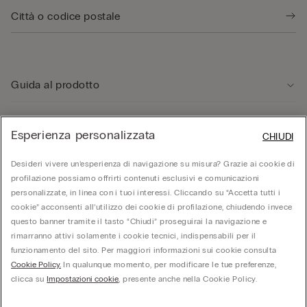
Guida al prodotto
Servizio clienti
Esperienza personalizzata
CHIUDI
Desideri vivere un’esperienza di navigazione su misura? Grazie ai cookie di
Area Legale
profilazione possiamo offrirti contenuti esclusivi e comunicazioni
personalizzate, in linea con i tuoi interessi. Cliccando su “Accetta tutti i
cookie” acconsenti all’utilizzo dei cookie di profilazione, chiudendo invece
Corporate
questo banner tramite il tasto “Chiudi” proseguirai la navigazione e
rimarranno attivi solamente i cookie tecnici, indispensabili per il
funzionamento del sito. Per maggiori informazioni sui cookie consulta
© Calzedonia S.p.A | P.iva 02253210237 | Sede Legale: Malcesine (VR), Via Portici
Cookie Policy.
In qualunque momento, per modificare le tue preferenze,
Umberto Primo n. 5/3 | Cod. Fisc. e n.iscr. al Reg. Imprese di Verona: 01037050422 |
REA: VR – 205310 | Capitale sociale: Euro 212.000.000,00 | Società soggetta a
clicca su
Impostazioni cookie
, presente anche nella Cookie Policy.
direzione e coordinamento di Oniverse Holding S.p.A.