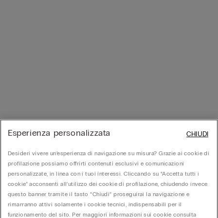
Esperienza personalizzata
CHIUDI
Desideri vivere un’esperienza di navigazione su misura? Grazie ai cookie di
profilazione possiamo offrirti contenuti esclusivi e comunicazioni
personalizzate, in linea con i tuoi interessi. Cliccando su “Accetta tutti i
cookie” acconsenti all’utilizzo dei cookie di profilazione, chiudendo invece
questo banner tramite il tasto “Chiudi” proseguirai la navigazione e
rimarranno attivi solamente i cookie tecnici, indispensabili per il
funzionamento del sito. Per maggiori informazioni sui cookie consulta