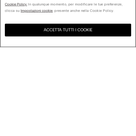
Cookie Policy.
In qualunque momento, per modificare le tue preferenze,
clicca su
Impostazioni cookie
, presente anche nella Cookie Policy.
ACCETTA TUTTI I COOKIE
United States
Visita l'e-store del tuo paese
Ordina per
I più venduti
Prezzo dal più alto al più basso
My Intimissimi
Prezzo dal più basso al più alto
Nuovi Arrivi
Gift Card
Sostenibilità