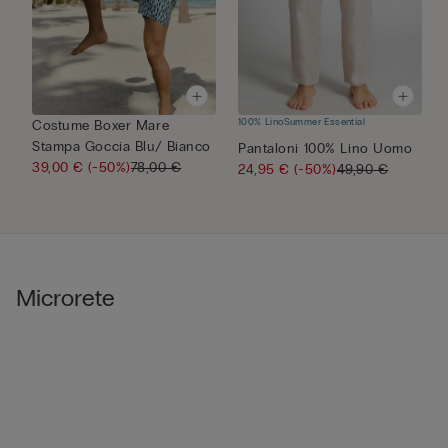
100% Lino
Summer Essential
Costume Boxer Mare
C
Stampa Goccia Blu/ Bianco
R
Pantaloni 100% Lino Uomo
39,00 €
(-50%)
78,00 €
24,95 €
(-50%)
49,90 €
Microrete