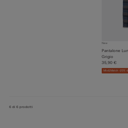
New
Pantalone Lun
Grigio
35,90 €
Mix&Match -20% d
6 di 6 prodotti