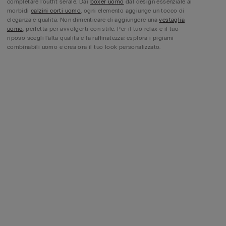
completare l’outfit serale. Dai
boxer uomo
dal design essenziale ai
morbidi
calzini corti uomo
, ogni elemento aggiunge un tocco di
eleganza e qualità. Non dimenticare di aggiungere una
vestaglia
uomo
, perfetta per avvolgerti con stile. Per il tuo relax e il tuo
riposo scegli l'alta qualità e la raffinatezza: esplora i pigiami
combinabili uomo e crea ora il tuo look personalizzato.