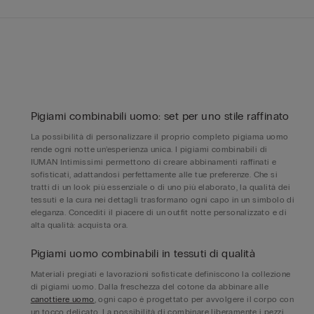
Pigiami combinabili uomo: set per uno stile raffinato
La possibilità di personalizzare il proprio completo pigiama uomo
rende ogni notte un’esperienza unica. I pigiami combinabili di
IUMAN Intimissimi permettono di creare abbinamenti raffinati e
sofisticati, adattandosi perfettamente alle tue preferenze. Che si
tratti di un look più essenziale o di uno più elaborato, la qualità dei
tessuti e la cura nei dettagli trasformano ogni capo in un simbolo di
eleganza. Concediti il piacere di un outfit notte personalizzato e di
alta qualità: acquista ora.
Pigiami uomo combinabili in tessuti di qualità
Materiali pregiati e lavorazioni sofisticate definiscono la collezione
di pigiami uomo. Dalla freschezza del cotone da abbinare alle
canottiere uomo
, ogni capo è progettato per avvolgere il corpo con
un tocco delicato. La possibilità di combinare liberamente i pezzi