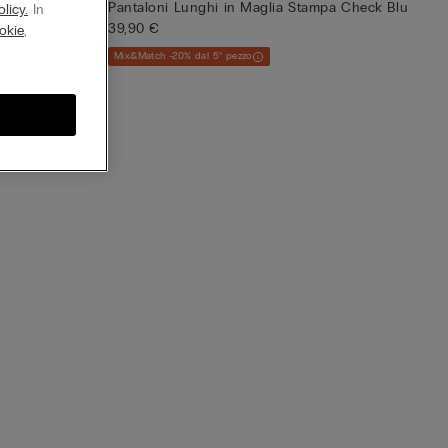
sato
Pantaloni Lunghi in Maglia Stampa Check Blu
licy.
In
39,90 €
okie
,
Mix&Match -20% dal 5° pezzo