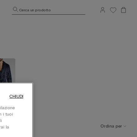
Cerca un prodotto
CHIUDI
ilazione
aglie
 i tuoi
i
Ordina per
ai la