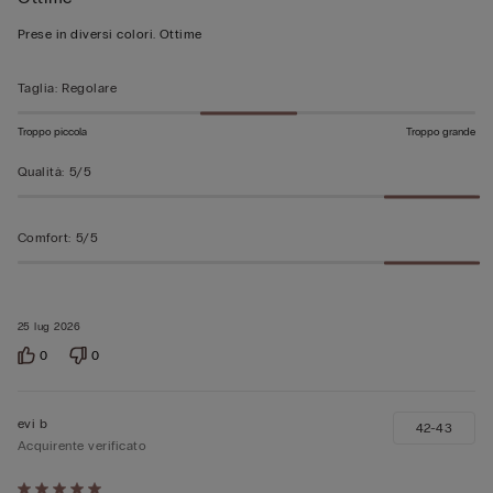
5
su
Prese in diversi colori. Ottime
5
Taglia
:
Regolare
Troppo piccola
Troppo grande
Qualità
:
5/5
Comfort
:
5/5
25 lug 2026
0
0
evi b
42-43
Acquirente verificato