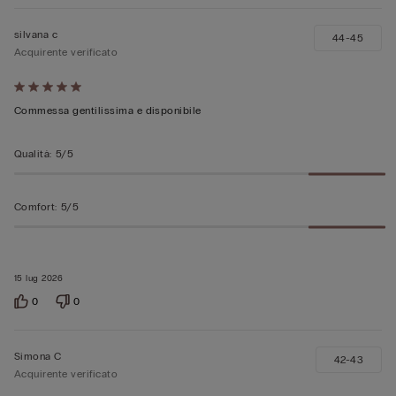
silvana c
44-45
Acquirente verificato
Valutato
5
Commessa gentilissima e disponibile
su
5
Qualità
:
5/5
Comfort
:
5/5
15 lug 2026
0
0
Simona C
42-43
Acquirente verificato