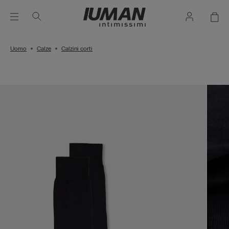
Uomo
Calze
Calzini corti