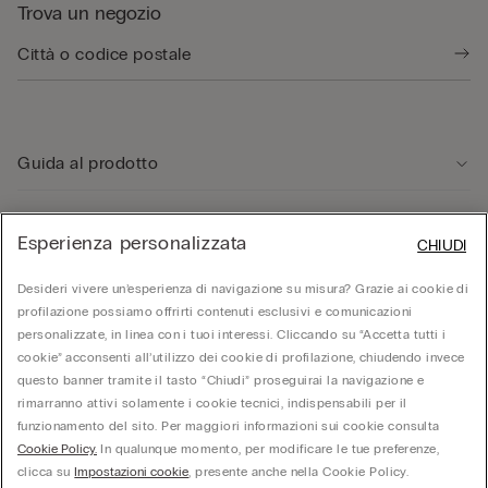
Trova un negozio
Guida al prodotto
Servizio clienti
Esperienza personalizzata
CHIUDI
Desideri vivere un’esperienza di navigazione su misura? Grazie ai cookie di
Area Legale
profilazione possiamo offrirti contenuti esclusivi e comunicazioni
personalizzate, in linea con i tuoi interessi. Cliccando su “Accetta tutti i
cookie” acconsenti all’utilizzo dei cookie di profilazione, chiudendo invece
Corporate
questo banner tramite il tasto “Chiudi” proseguirai la navigazione e
rimarranno attivi solamente i cookie tecnici, indispensabili per il
funzionamento del sito. Per maggiori informazioni sui cookie consulta
© Calzedonia S.p.A | P.iva 02253210237 | Sede Legale: Malcesine (VR), Via Portici
Cookie Policy.
In qualunque momento, per modificare le tue preferenze,
Umberto Primo n. 5/3 | Cod. Fisc. e n.iscr. al Reg. Imprese di Verona: 01037050422 |
REA: VR – 205310 | Capitale sociale: Euro 212.000.000,00 | Società soggetta a
clicca su
Impostazioni cookie
, presente anche nella Cookie Policy.
direzione e coordinamento di Oniverse Holding S.p.A.