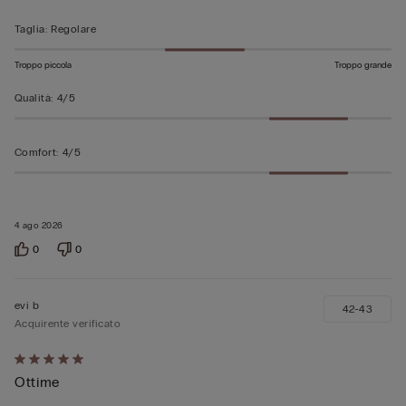
Taglia
:
Regolare
Troppo piccola
Troppo grande
Qualità
:
4/5
Comfort
:
4/5
4 ago 2026
0
0
evi b
42-43
Acquirente verificato
Valutato
Ottime
5