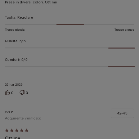
su
Prese in diversi colori. Ottime
5
Taglia
:
Regolare
Troppo piccola
Troppo grande
Qualità
:
5/5
Comfort
:
5/5
25 lug 2026
0
0
evi b
42-43
Acquirente verificato
Valutato
Ottime