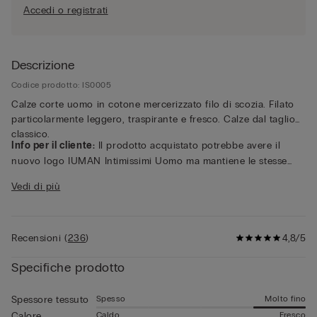
Accedi o registrati
Descrizione
Codice prodotto: IS0005
Calze corte uomo in cotone mercerizzato filo di scozia. Filato
particolarmente leggero, traspirante e fresco. Calze dal taglio
classico.
Info per il cliente:
Il prodotto acquistato potrebbe avere il
nuovo logo IUMAN Intimissimi Uomo ma mantiene le stesse
caratteristiche di tessuto, vestibilità e rifiniture di quello
Vedi di più
presentato in questa pagina.
Recensioni
(
236
)
4,8/5
Specifiche prodotto
Spesso
Molto fino
Spessore tessuto
Caldo
Fresco
Calore