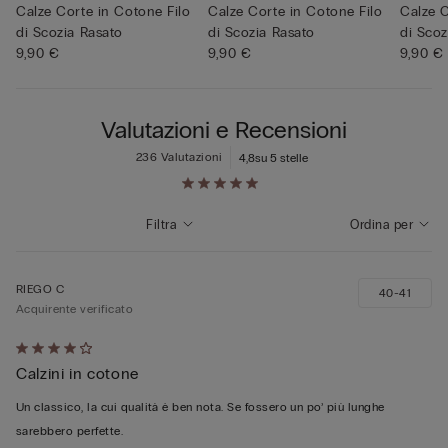
Calze Corte in Cotone Filo
Calze Corte in Cotone Filo
Calze C
di Scozia Rasato
di Scozia Rasato
di Scoz
9,90 €
9,90 €
9,90 €
Valutazioni e Recensioni
236 Valutazioni
4,8
su 5 stelle
Filtra
Ordina per
RIEGO C
40-41
Acquirente verificato
Valutato
Calzini in cotone
4
su
Un classico, la cui qualità è ben nota. Se fossero un po’ più lunghe
5
sarebbero perfette.