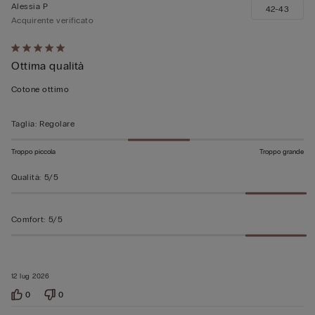
Alessia P
42-43
Acquirente verificato
Valutato
Ottima qualità
5
su
Cotone ottimo
5
Taglia
:
Regolare
Troppo piccola
Troppo grande
Qualità
:
5/5
Comfort
:
5/5
12 lug 2026
0
0