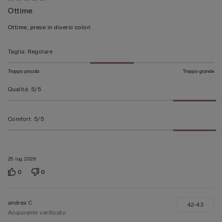
Valutato
Ottime
5
su
Ottime, prese in diversi colori
5
Taglia
:
Regolare
Troppo piccola
Troppo grande
Qualità
:
5/5
Comfort
:
5/5
25 lug 2026
0
0
andrea C
42-43
Acquirente verificato