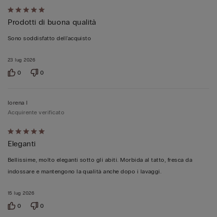
Valutato
Prodotti di buona qualità
5
su
Sono soddisfatto dell'acquisto
5
23 lug 2026
0
0
lorena l
Acquirente verificato
Valutato
Eleganti
5
su
Bellissime, molto eleganti sotto gli abiti. Morbida al tatto, fresca da
5
indossare e mantengono la qualità anche dopo i lavaggi.
15 lug 2026
0
0