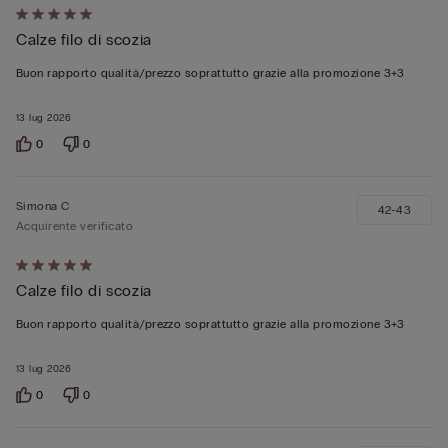
Valutato
Calze filo di scozia
5
su
Buon rapporto qualità/prezzo soprattutto grazie alla promozione 3+3
5
13 lug 2026
0
0
Simona C
42-43
Acquirente verificato
Valutato
Calze filo di scozia
5
su
Buon rapporto qualità/prezzo soprattutto grazie alla promozione 3+3
5
13 lug 2026
0
0