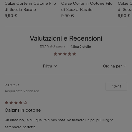
Calze Corte in Cotone Filo
Calze Corte in Cotone Filo
Calze C
di Scozia Rasato
di Scozia Rasato
di Scoz
9,90 €
9,90 €
9,90 €
Valutazioni e Recensioni
237 Valutazioni
4,8
su 5 stelle
Filtra
Ordina per
RIEGO C
40-41
Acquirente verificato
Valutato
Calzini in cotone
4
su
Un classico, la cui qualità è ben nota. Se fossero un po’ più lunghe
5
sarebbero perfette.