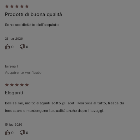
Valutato
Prodotti di buona qualità
5
su
Sono soddisfatto dell'acquisto
5
23 lug 2026
0
0
lorena l
Acquirente verificato
Valutato
Eleganti
5
su
Bellissime, molto eleganti sotto gli abiti. Morbida al tatto, fresca da
5
indossare e mantengono la qualità anche dopo i lavaggi.
15 lug 2026
0
0