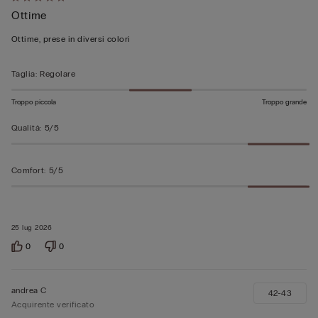
Valutato
Ottime
5
su
Ottime, prese in diversi colori
5
Taglia
:
Regolare
Troppo piccola
Troppo grande
Qualità
:
5/5
Comfort
:
5/5
25 lug 2026
0
0
andrea C
42-43
Acquirente verificato