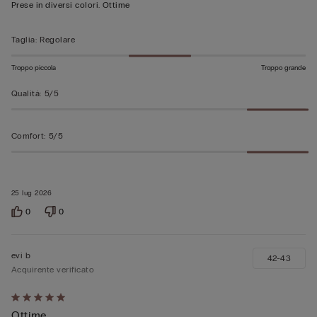
su
Prese in diversi colori. Ottime
5
Taglia
:
Regolare
Troppo piccola
Troppo grande
Qualità
:
5/5
Comfort
:
5/5
25 lug 2026
0
0
evi b
42-43
Acquirente verificato
Valutato
Ottime