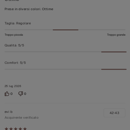
5
su
Prese in diversi colori. Ottime
5
Taglia
:
Regolare
Troppo piccola
Troppo grande
Qualità
:
5/5
Comfort
:
5/5
25 lug 2026
0
0
evi b
42-43
Acquirente verificato