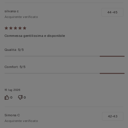
silvana c
44-45
Acquirente verificato
Valutato
5
Commessa gentilissima e disponibile
su
5
Qualità
:
5/5
Comfort
:
5/5
15 lug 2026
0
0
Simona C
42-43
Acquirente verificato