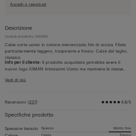
Accedi o registrati
Descrizione
Codice prodotto: IS0005
Calze corte uomo in cotone mercerizzato filo di scozia. Filato
particolarmente leggero, traspirante e fresco. Calze dal taglio
classico.
Info per il cliente:
Il prodotto acquistato potrebbe avere il
nuovo logo IUMAN Intimissimi Uomo ma mantiene le stesse
caratteristiche di tessuto, vestibilità e rifiniture di quello
Vedi di più
presentato in questa pagina.
Recensioni
(
237
)
4,8/5
Specifiche prodotto
Spesso
Molto fino
Spessore tessuto
Caldo
Fresco
Calore