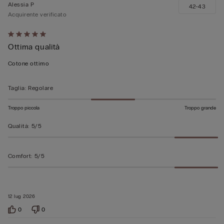
Alessia P
42-43
Acquirente verificato
Valutato
Ottima qualità
5
su
Cotone ottimo
5
Taglia
:
Regolare
Troppo piccola
Troppo grande
Qualità
:
5/5
Comfort
:
5/5
12 lug 2026
0
0