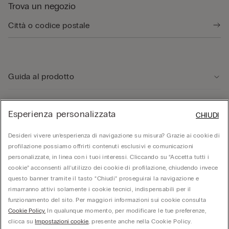
Trova un negozio
Guida al prodotto
Servizio clienti
Esperienza personalizzata
CHIUDI
Desideri vivere un’esperienza di navigazione su misura? Grazie ai cookie di
Area Legale
profilazione possiamo offrirti contenuti esclusivi e comunicazioni
personalizzate, in linea con i tuoi interessi. Cliccando su “Accetta tutti i
cookie” acconsenti all’utilizzo dei cookie di profilazione, chiudendo invece
Corporate
questo banner tramite il tasto “Chiudi” proseguirai la navigazione e
rimarranno attivi solamente i cookie tecnici, indispensabili per il
funzionamento del sito. Per maggiori informazioni sui cookie consulta
© Calzedonia S.p.A | P.iva 02253210237 | Sede Legale: Malcesine (VR), Via Portici
Cookie Policy.
In qualunque momento, per modificare le tue preferenze,
Umberto Primo n. 5/3 | Cod. Fisc. e n.iscr. al Reg. Imprese di Verona: 01037050422 |
REA: VR – 205310 | Capitale sociale: Euro 212.000.000,00 | Società soggetta a
clicca su
Impostazioni cookie
, presente anche nella Cookie Policy.
direzione e coordinamento di Oniverse Holding S.p.A.