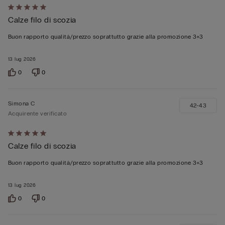
Valutato
Calze filo di scozia
5
su
Buon rapporto qualità/prezzo soprattutto grazie alla promozione 3+3
5
13 lug 2026
0
0
Simona C
42-43
Acquirente verificato
Valutato
Calze filo di scozia
5
su
Buon rapporto qualità/prezzo soprattutto grazie alla promozione 3+3
5
13 lug 2026
0
0