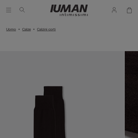
Uomo
Calze
Calzini corti