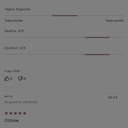
Taglia
:
Regolare
Troppo piccola
Troppo grande
Qualità
:
4/5
Comfort
:
4/5
4 ago 2026
0
0
evi b
42-43
Acquirente verificato
Valutato
Ottime
5